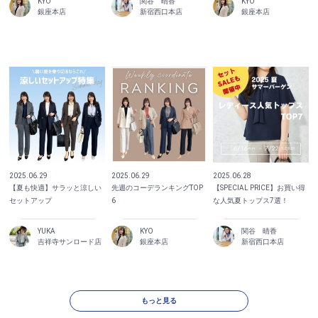
KYO
関谷 晴香
KYO
銀座本店
新宿西口本店
銀座本店
2025.06.29
2025.06.29
2025.06.28
【夏も快適】サラッと涼しい
先週のコーデランキングTOP
【SPECIAL PRICE】お買い得
セットアップ
6
な人気夏トップス7選！
YUKA
KYO
関谷 晴香
吉祥寺サンロード店
銀座本店
新宿西口本店
もっと見る