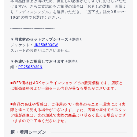
本商品は裾上げ済のため、裾直しの必要がなくすぐにお召しいただ
けますが、さらに丈詰めをご希望の場合は「お直しの選択」画面よ
り「レディスシングル」を選択いただき、「股下丈」詰め0.5cm〜
10cmの幅でお選びください。
----------------------------------------
▼同素材のセットアップシリーズ
※別売り
ジャケット：
JK2505930W
スカートのお作りはございません。
▼色違いもご用意しております
※別売り
紺：
PT2505930N
■WEB価格はAOKIオンラインショップでの販売価格です。店頭と
は販売価格および一部セール内容が異なる場合がございます。
■商品の色味や質感は、ご使用のPC・携帯のモニター環境により実
際と違って見える場合がございます。また、店頭や屋外でのスタッ
フ撮影画像は、光の加減で実際の商品より明るく見える場合がござ
いますのでご了承くださいませ。
柄・着用シーズン