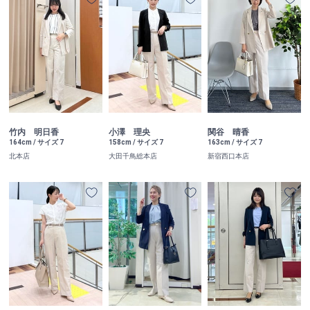
竹内 明日香
小澤 理央
関谷 晴香
164cm / サイズ 7
158cm / サイズ 7
163cm / サイズ 7
北本店
大田千鳥総本店
新宿西口本店