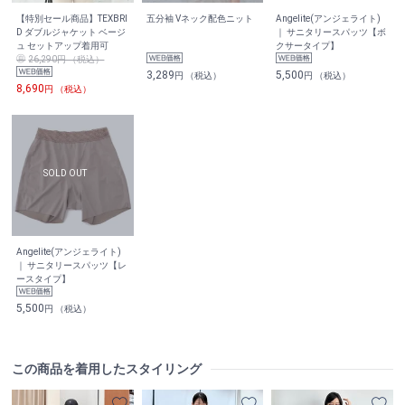
【特別セール商品】TEXBRI
五分袖 Vネック配色ニット
Angelite(アンジェライト)
D ダブルジャケット ベージ
｜ サニタリースパッツ【ボ
ュ セットアップ着用可
クサータイプ】
26,290円 （税込）
3,289
5,500
円 （税込）
円 （税込）
8,690
円 （税込）
Angelite(アンジェライト)
｜ サニタリースパッツ【レ
ースタイプ】
5,500
円 （税込）
この商品を着用したスタイリング