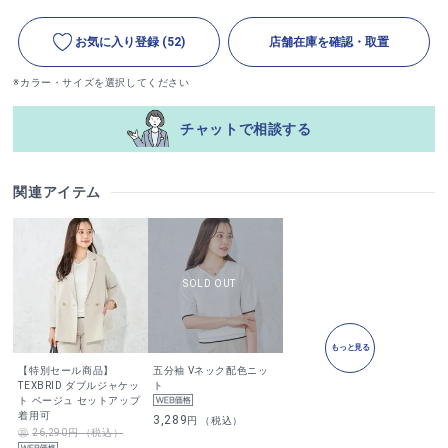
お気に入り登録
(52)
店舗在庫を確認・取置
※カラー・サイズを選択してください
チャットで相談する
関連アイテム
もっと見る
【特別セール商品】
五分袖 Vネック配色ニッ
TEXBRID ダブルジャケッ
ト
ト ベージュ セットアップ
着用可
3,289
円 （税込）
26,290円 （税込）