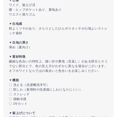
▼仕様
ワイド、裾上げ済
腰・ヒップポケットあり、裏地あり
ウエスト後ろゴム
▼生地感
程よくツヤがあり、さらりとしたひんやりタッチが心地よいストレ
ッチ素材
▼生地の厚さ
薄め（夏向け）
▼素材特徴
繊細な色合いの特性上、縫い目や裏地（見返し）がある部分とそう
でない部分とで、色の見え方がわずかに異なる場合がございます。
オフホワイトならではの風合いと色合いをお楽しみください。
▼機能
〇 洗える（洗濯機洗浄可）
〇 防しわ（着用時や洗濯後にしわになりにくい）
〇 ストレッチ
〇 接触冷感
〇 UVカット
▼裾上げについて