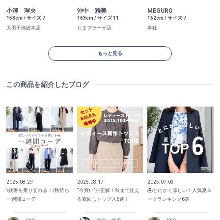
小澤 理央
沖中 雅美
MEGURO
158cm / サイズ 7
163cm / サイズ 11
162cm / サイズ 7
大田千鳥総本店
たまプラーザ店
本社
もっと見る
この商品を紹介したブログ
2025.08.29
2025.08.17
2025.07.03
\残暑を乗り切れる！/秋待ち
“今買い”が正解！秋まで使え
🏝️とにかく涼しい！人気夏ス
一週間コーデ
る着回しトップス6選！
ーツランキング6選