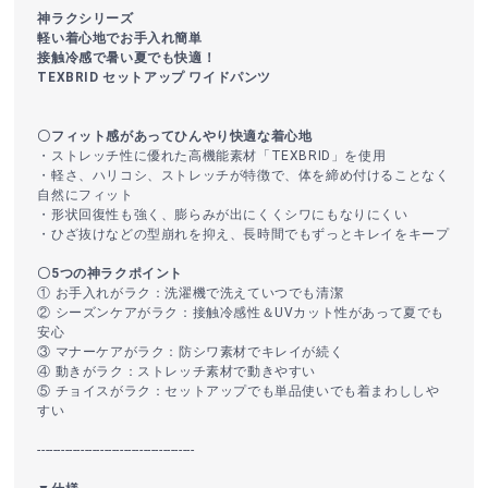
神ラクシリーズ
軽い着心地でお手入れ簡単
接触冷感で暑い夏でも快適！
TEXBRID セットアップ ワイドパンツ
〇フィット感があってひんやり快適な着心地
・ストレッチ性に優れた高機能素材「TEXBRID」を使用
・軽さ、ハリコシ、ストレッチが特徴で、体を締め付けることなく
自然にフィット
・形状回復性も強く、膨らみが出にくくシワにもなりにくい
・ひざ抜けなどの型崩れを抑え、長時間でもずっとキレイをキープ
〇5つの神ラクポイント
① お手入れがラク：洗濯機で洗えていつでも清潔
② シーズンケアがラク：接触冷感性＆UVカット性があって夏でも
安心
③ マナーケアがラク：防シワ素材でキレイが続く
④ 動きがラク：ストレッチ素材で動きやすい
⑤ チョイスがラク：セットアップでも単品使いでも着まわししや
すい
----------------------------------------