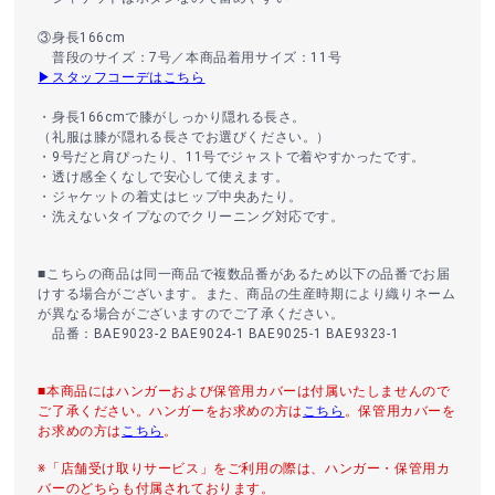
③身長166cm
普段のサイズ：7号／本商品着用サイズ：11号
▶スタッフコーデはこちら
・身長166cmで膝がしっかり隠れる長さ。
（礼服は膝が隠れる長さでお選びください。）
・9号だと肩ぴったり、11号でジャストで着やすかったです。
・透け感全くなしで安心して使えます。
・ジャケットの着丈はヒップ中央あたり。
・洗えないタイプなのでクリーニング対応です。
■こちらの商品は同一商品で複数品番があるため以下の品番でお届
けする場合がございます。また、商品の生産時期により織りネーム
が異なる場合がございますのでご了承ください。
品番：BAE9023-2 BAE9024-1 BAE9025-1 BAE9323-1
■本商品にはハンガーおよび保管用カバーは付属いたしませんので
ご了承ください。ハンガーをお求めの方は
こちら
。保管用カバーを
お求めの方は
こちら
。
※「店舗受け取りサービス」をご利用の際は、ハンガー・保管用カ
バーのどちらも付属されております。