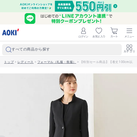
すべての商品から探す
カテゴリ
トップ
>
レディース
>
フォーマル（礼服・喪服）
>
【特別セール商品】【着丈100cm以