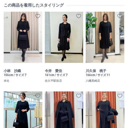
この商品を着用したスタイリング
小林 沙織
今井 愛佳
川久保 桃子
156cm / サイズ 7
161cm / サイズ 7
166cm / サイズ 11
本社
佐久平駅前店
八幡黒崎店