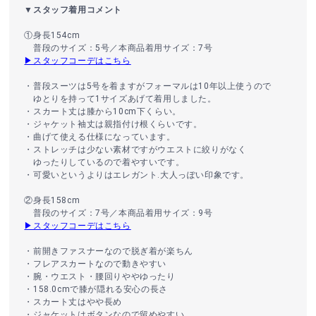
▼スタッフ着用コメント
①身長154cm
普段のサイズ：5号／本商品着用サイズ：7号
▶スタッフコーデはこちら
・普段スーツは5号を着ますがフォーマルは10年以上使うので
ゆとりを持って1サイズあげて着用しました。
・スカート丈は膝から10cm下くらい。
・ジャケット袖丈は親指付け根くらいです。
・曲げて使える仕様になっています。
・ストレッチは少ない素材ですがウエストに絞りがなく
ゆったりしているので着やすいです。
・可愛いというよりはエレガント.大人っぽい印象です。
②身長158cm
普段のサイズ：7号／本商品着用サイズ：9号
▶スタッフコーデはこちら
・前開きファスナーなので脱ぎ着が楽ちん
・フレアスカートなので動きやすい
・腕・ウエスト・腰回りややゆったり
・158.0cmで膝が隠れる安心の長さ
・スカート丈はやや長め
・ジャケットはボタンなので留めやすい