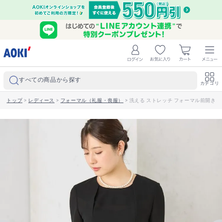
すべての商品から探す
カテゴリ
トップ
>
レディース
>
フォーマル（礼服・喪服）
>
洗える ストレッチ フォーマル前開き