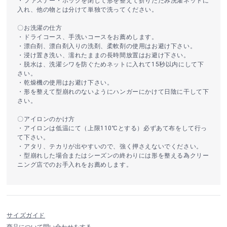
・ファスナー・ホックを閉じて形を整えて折りたたみ洗濯ネットに
入れ、他の物とは分けて単独で洗ってください。
〇お洗濯の仕方
・ドライコース、手洗いコースをお薦めします。
・漂白剤、漂白剤入りの洗剤、柔軟剤の使用はお避け下さい。
・浸け置き洗い、濡れたままの長時間放置はお避け下さい。
・脱水は、洗濯シワを防ぐためネットに入れて15秒以内にして下
さい。
・乾燥機の使用はお避け下さい。
・形を整えて型崩れのないようにハンガーにかけて日陰に干して下
さい。
〇アイロンのかけ方
・アイロンは低温にて（上限110℃とする）必ずあて布をして行っ
て下さい。
・アタリ、テカリが出やすいので、強く押さえないでください。
・型崩れした場合またはシーズンの終わりには形を整える為クリー
ニング店でのお手入れをお薦めします。
サイズガイド
商品について問い合わせをする