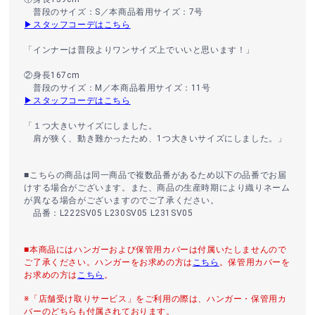
普段のサイズ：S／本商品着用サイズ：7号
▶スタッフコーデはこちら
「インナーは普段よりワンサイズ上でいいと思います！」
②身長167cm
普段のサイズ：M／本商品着用サイズ：11号
▶スタッフコーデはこちら
「１つ大きいサイズにしました。
肩が狭く、動き難かったため、1つ大きいサイズにしました。」
■こちらの商品は同一商品で複数品番があるため以下の品番でお届
けする場合がございます。また、商品の生産時期により織りネーム
が異なる場合がございますのでご了承ください。
品番：L222SV05 L230SV05 L231SV05
■本商品にはハンガーおよび保管用カバーは付属いたしませんので
ご了承ください。ハンガーをお求めの方は
こちら
。保管用カバーを
お求めの方は
こちら
。
※「店舗受け取りサービス」をご利用の際は、ハンガー・保管用カ
バーのどちらも付属されております。