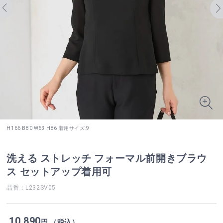
H166 B80 W63 H86 着用サイズ:9
洗える ストレッチ フォーマル前開きブラウ
ス セットアップ着用可
品番：L232SV05
10,890
円 （税込）