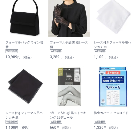
フォーマルバッグ ライン切
フォーマル手袋 黒 総レース
レース付きフォーマル用ハ
替
柄
ンカチ 白
10,989
3,289
1,100
円 （税込）
円 （税込）
円 （税込）
レース付きフォーマル用ハ
<M-L-> Atsugi 黒ストッキ
防虫カバー ミセスロイド
ンカチ 黒
ング 25デニール
1,100
660
1,320
円 （税込）
円 （税込）
円 （税込）