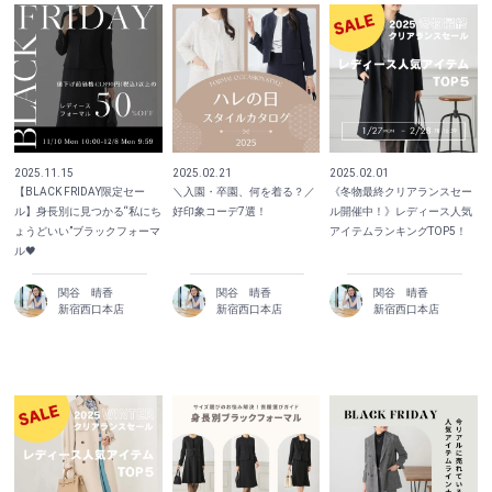
2025.11.15
2025.02.21
2025.02.01
【BLACK FRIDAY限定セー
＼入園・卒園、何を着る？／
《冬物最終クリアランスセー
ル】身長別に見つかる“私にち
好印象コーデ7選！
ル開催中！》レディース人気
ょうどいい”ブラックフォーマ
アイテムランキングTOP5！
ル🖤
関谷 晴香
関谷 晴香
関谷 晴香
新宿西口本店
新宿西口本店
新宿西口本店