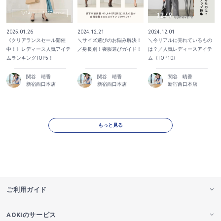
2025.01.26
2024.12.21
2024.12.01
《クリアランスセール開催
＼サイズ選びのお悩み解決！
＼今リアルに売れているもの
中！》レディース人気アイテ
／身長別！喪服選びガイド！
は？／人気レディースアイテ
ムランキングTOP5！
ム《TOP10》
関谷 晴香
関谷 晴香
関谷 晴香
新宿西口本店
新宿西口本店
新宿西口本店
もっと見る
ご利用ガイド
AOKIのサービス