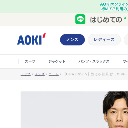
メンズ
レディース
スーツ
ジャケット
パンツ・スラックス
ワ
トップ
>
メンズ
>
コート
>
【L＆Wデザイン】洗える 防風 はっ水 3