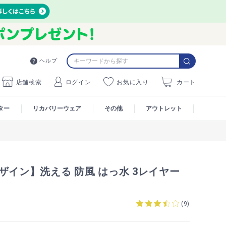
ヘルプ
店舗検索
ログイン
お気に入り
カート
ター
リカバリーウェア
その他
アウトレット
ザイン】洗える 防風 はっ水 3レイヤー
(
9
)