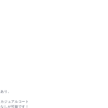
があり。
。
スカジュアルコート
こなしが可能です！