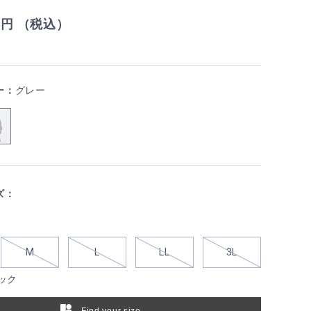
0
円 （税込）
ー：
グレー
ズ：
M
L
LL
3L
ック
Find your size