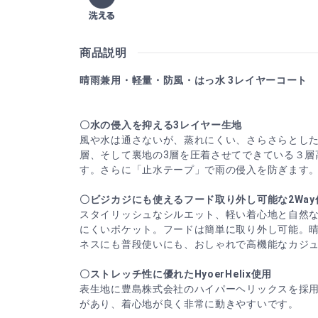
商品説明
晴雨兼用・軽量・防風・はっ水 3レイヤーコート
〇水の侵入を抑える3レイヤー生地
風や水は通さないが、蒸れにくい、さらさらとし
層、そして裏地の3層を圧着させてできている３層
す。さらに「止水テープ」で雨の侵入を防ぎます
〇ビジカジにも使えるフード取り外し可能な2Way
スタイリッシュなシルエット、軽い着心地と自然
にくいポケット。フードは簡単に取り外し可能。
ネスにも普段使いにも、おしゃれで高機能なカジ
〇ストレッチ性に優れたHyoerHelix使用
表生地に豊島株式会社のハイパーヘリックスを採
があり、着心地が良く非常に動きやすいです。