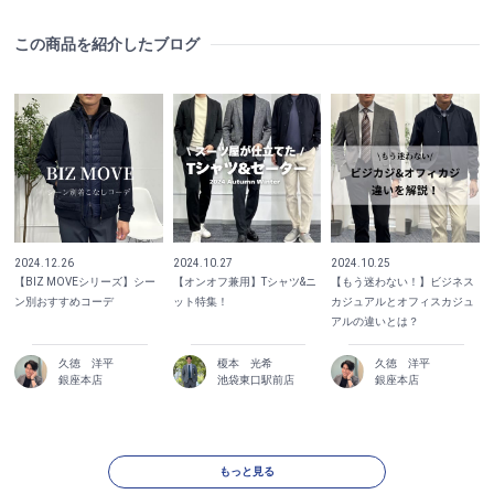
この商品を紹介したブログ
2024.12.26
2024.10.25
2024.10.27
【BIZ MOVEシリーズ】シー
【もう迷わない！】ビジネス
【オンオフ兼用】Tシャツ&ニ
ン別おすすめコーデ
カジュアルとオフィスカジュ
ット特集！
アルの違いとは？
久徳 洋平
榎本 光希
久徳 洋平
銀座本店
池袋東口駅前店
銀座本店
もっと見る