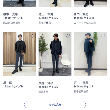
榎本 光希
道上 幸秀
西門 篤史
180cm / サイズ L
173cm / サイズ L
163cm / サイズ M
池袋東口駅前店
宝塚小林店
ニトリモール枚方店
星 匡
石山 朋美
久徳 洋平
172cm / サイズ M
164cm / サイズ S
180cm / サイズ L
新小岩駅前店
銀座本店
もっと見る