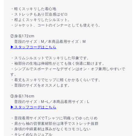
・軽くスッキリした着心地
・ストレッチもあり圧迫感はゼロ
・程よくスッキリしたシルエット。
・ジャケット、コートのインナーとしても使えそう。
②身長172cm
普段のサイズ：M／本商品着用サイズ：M
▶スタッフコーデはこちら
・スリムシルエットでスッキリした印象です。
・袖部分の生地は伸縮性がとても強く快適に動けます。
・シンプルでスポーティーなデザインはオン・オフ兼用しやすいで
す。
・着丈もスッキリでヒップに軽くかかるくらいです。
・普段のサイズをオススメします。
③身長176cm
普段のサイズ：M~L／本商品着用サイズ：L
▶スタッフコーデはこちら
・普段着用サイズでTシャツに羽織ってゆったりめ
・肩から袖の切替素材部分は薄手でストレッチ抜群
・身頃の中綿素材は厚みがなくモコモコしない
・キレイめなカジュアル