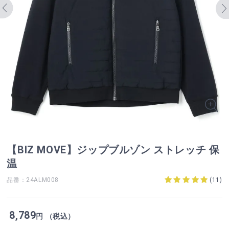
【BIZ MOVE】ジップブルゾン ストレッチ 保
温
品番：24ALM008
(
11
)
8,789
円 （税込）