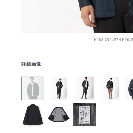
H186 C92 W74 H90
詳細画像