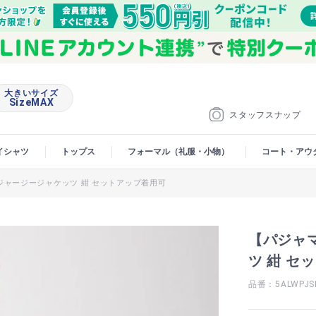
大きいサイズ
SizeMAX
スタッフスナップ
イシャツ
トップス
フォーマル（礼服・小物）
コート・アウ
ャージージャケッツ 紺 セットアップ着用可
【パジャ
ツ 紺 セ
品番：5ALWPJS