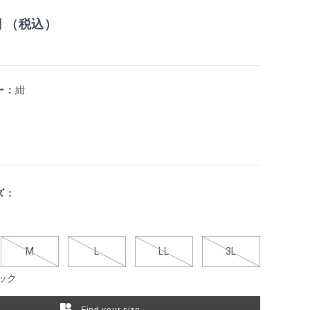
円 （税込）
ー：
紺
ズ：
M
L
LL
3L
ック
Find your size