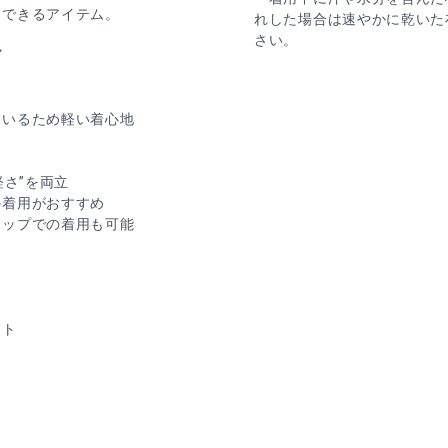
スできるアイテム。
れした場合は速やかに乾いた
さい。
ズ
ているため軽い着心地
軽さ”を両立
の着用がおすすめ
アップでの着用も可能
ット