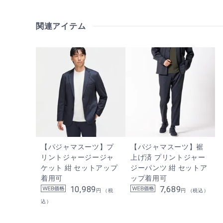
関連アイテム
【パジャマスーツ】プ
【パジャマスーツ】裾
リントジャージージャ
上げ済 プリントジャー
ケット 紺 セットアップ
ジーパンツ 紺 セットア
着用可
ップ着用可
10,989
7,689
円 （税
円 （税込）
込）