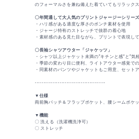
のフォーマルさを兼ね備えた着ていてもリラック
〇年間通して大人気のプリントジャージーシリー
・ハリ感がある適度な厚さのポンチ素材を使用
・ジャージ特有のストレッチで抜群の着心地
・素材感のある見た目ながら、プリントで表現し
〇長袖シャツアウター「ジャケッツ」
・シャツ以上ジャケット未満の“キチンと感”と“気
・季節の変わり目に便利、ライトアウター感覚で
・同素材のパンツやジャケットもご用意、セット
----------------------------------------
▼仕様
両前胸パッチ＆フラップポケット、腰シームポケ
▼機能
〇 洗える（洗濯機洗浄可）
〇 ストレッチ