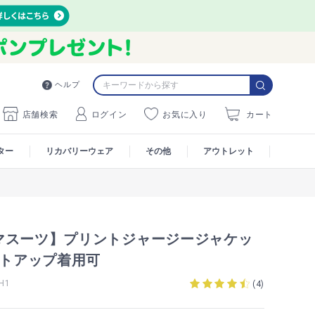
ヘルプ
店舗検索
ログイン
お気に入り
カート
ター
リカバリーウェア
その他
アウトレット
マスーツ】プリントジャージージャケッ
ットアップ着用可
H1
(
4
)