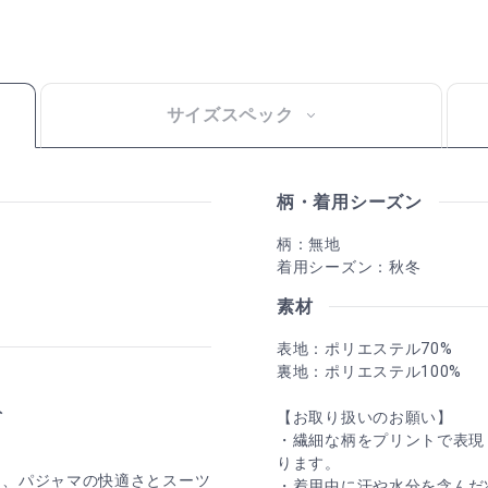
サイズスペック
柄・着用シーズン
柄：無地
着用シーズン：秋冬
素材
表地：ポリエステル70%
裏地：ポリエステル100%
ト
【お取り扱いのお願い】
・繊細な柄をプリントで表現
ります。
に、パジャマの快適さとスーツ
・着用中に汗や水分を含んだ