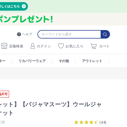
ヘルプ
店舗検索
ログイン
お気に入り
カート
ター
リカバリーウェア
その他
アウトレット
品不可
レット】【パジャマスーツ】ウールジャ
ケット
K2B
(
44
)