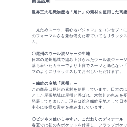
商品説明
世界三大毛織物産地「尾州」の素材を使用した高
「見ためスーツ、着心地パジャマ」をコンセプト
のフォーマルさを兼ね備えた着ていてもリラック
ム。
〇尾州のウール混ジャージ生地
日本の尾州地域で編み上げられたウール混ジャー
落ち着いたカラーでより上質でスーツと遜色ない
マのようにリラックスしてお召しいただけます。
～繊維の産地「尾州」～
この商品は尾州の素材を使用しています。日本の
とした尾張地域は尾州と呼ばれ、木曽川の恵みを
発展してきました。現在は総合繊維産地として日
中心に多様な素材を生み出しています。
〇ビジネス使いしやすい、こだわりのディテール
春夏では初の内ポケットを付帯し、フラップポケ