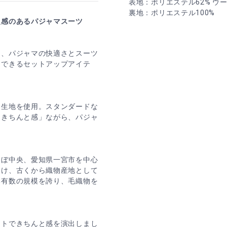
表地：ポリエステル62% ウー
裏地：ポリエステル100%
級感のあるパジャマスーツ
に、パジャマの快適さとスーツ
スできるセットアップアイテ
ジ生地を使用。スタンダードな
「きちんと感」ながら、パジャ
ほぼ中央、愛知県一宮市を中心
受け、古くから織物産地として
本有数の規模を誇り、毛織物を
ットできちんと感を演出しまし