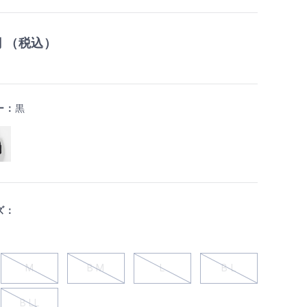
円 （税込）
ー：
黒
ズ：
M
B M
L
B L
B LL