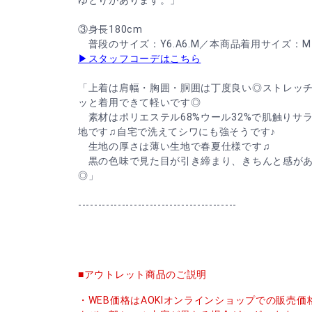
③身長180cm
普段のサイズ：Y6.A6.M／本商品着用サイズ：M
▶スタッフコーデはこちら
「上着は肩幅・胸囲・胴囲は丁度良い◎ストレッ
ッと着用できて軽いです◎
素材はポリエステル68%ウール32%で肌触りサ
地です♫自宅で洗えてシワにも強そうです♪
生地の厚さは薄い生地で春夏仕様です♫
黒の色味で見た目が引き締まり、きちんと感があ
◎」
----------------------------------------
■アウトレット商品のご説明
・WEB価格はAOKIオンラインショップでの販売