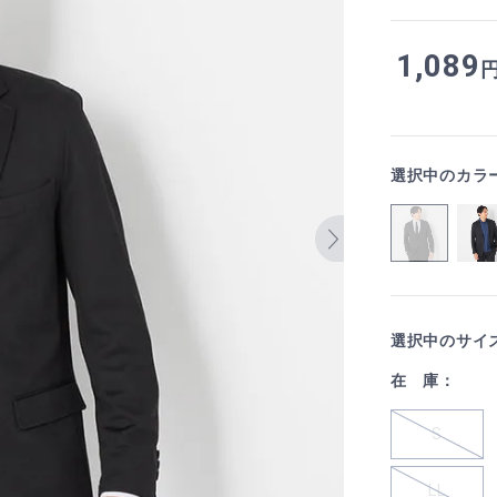
1,089
選択中のカラ
選択中のサイ
在 庫：
S
LL