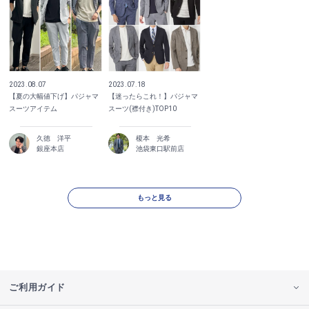
2023.08.07
2023.07.18
【夏の大幅値下げ】パジャマ
【迷ったらこれ！】パジャマ
スーツアイテム
スーツ(襟付き)TOP10
久徳 洋平
榎本 光希
銀座本店
池袋東口駅前店
もっと見る
ご利用ガイド