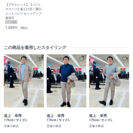
【アウトレット】【パジャ
マスーツ】裾上げ済 二重臼
ニットパンツ セットアップ
着用可
1,089
円 （税込）
この商品を着用したスタイリング
道上 幸秀
道上 幸秀
道上 幸秀
173cm / サイズ L
173cm / サイズ L
173cm / サイズ L
宝塚小林店
宝塚小林店
宝塚小林店