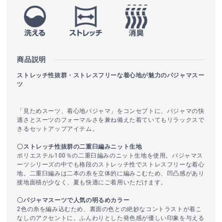
商品説明
ストレッチ性抜群・ストレスフリーな着心地が魅力のパジャマスー
ツ
「見ためスーツ、着心地パジャマ」をコンセプトに、パジャマの快
適さとスーツのフォーマルさを兼ね備えた着ていてもリラックスで
きるセットアップアイテム。
〇ストレッチ性抜群の二重臼編みニット生地
ポリエステル100％の二重臼編みのニット生地を使用。パジャマス
ーツシリーズの中でも格段のストレッチ性でストレスフリーな着心
地。二重臼編みは二本の糸を立体的に編みこむため、凹凸感があり
接地面積が少なく、夏も快適にご着用いただけます。
〇パジャマスーツで人気の明るめカラー
2色の糸を編み込むため、裏面の色との絶妙なコントラストが着こ
なしのアクセントに。ふんわりとした発色感が優しい印象を与える