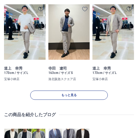
道上 幸秀
寺田 遼司
道上 幸秀
173cm / サイズ L
163cm / サイズ S
173cm / サイズ L
宝塚小林店
洛北阪急スクエア店
宝塚小林店
もっと見る
この商品を紹介したブログ