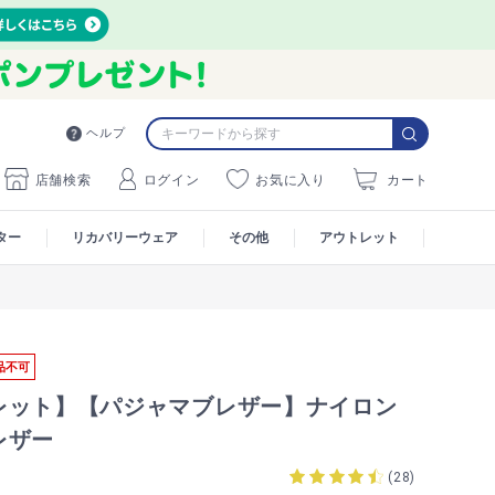
ヘルプ
店舗検索
ログイン
お気に入り
カート
ター
リカバリーウェア
その他
アウトレット
品不可
レット】【パジャマブレザー】ナイロン
レザー
(
28
)