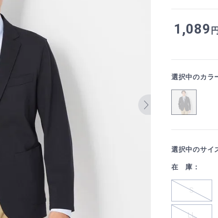
1,089
選択中のカラ
選択中のサイ
在 庫：
S
LL