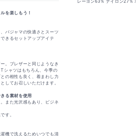
レーヨン63％ ナイロン27％
イルを楽しもう！
に、パジャマの快適さとスーツ
スできるセットアップアイテ
ザー。ブレザーと同じようなき
Tシャツはもちろん、今季の
プとの相性も良く、着まわし力
役としてお召しいただけます。
できる素材を使用
適。また光沢感もあり、ビジネ
地です。
洗濯機で洗えるためいつでも清