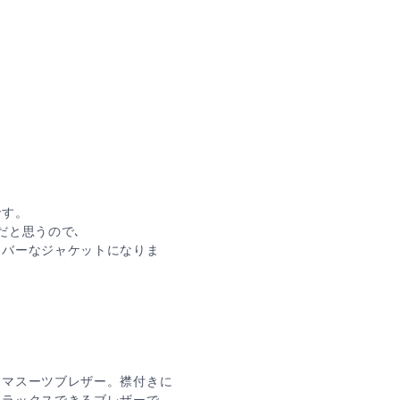
です。
だと思うので､
レバーなジャケットになりま
ャマスーツブレザー。襟付きに
リラックスできるブレザーで