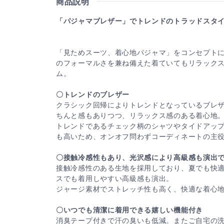
商品説明
「パジャマブレザー」でトレンドのトラッドスタ
「見ためスーツ、着心地パジャマ」をコンセプト
のフォーマルさを兼ね備えた着ていてもリラック
ム。
〇トレンドのブレザー
クラシック回帰によりトレンドとなっているブレ
ちんと感もありつつ、リラックス感のある着心地。
トレンドであるチェック柄のシャツやタイドアッ
も高いため、オンオフ問わずコーディネートの主
〇接触冷感性もあり、光沢感により高級感も演出
接触冷感性のある生地を採用しており、夏でも快
スでも着用しやすい高級感も演出。
ジャージ素材でストレッチ性も高く、快適な着心
〇いつでも清潔に着用できる嬉しい機能付き
消臭テープ付きで汗の臭いも低減。またご自宅の