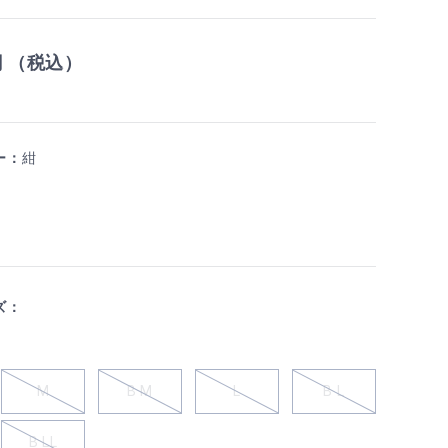
円 （税込）
ー：
紺
ズ：
M
B M
L
B L
B LL