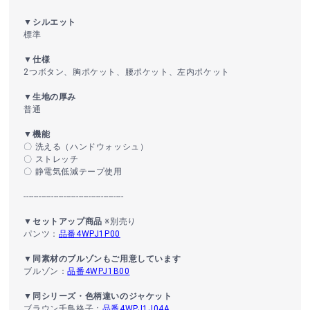
▼シルエット
標準
▼仕様
2つボタン、胸ポケット、腰ポケット、左内ポケット
▼生地の厚み
普通
▼機能
〇 洗える（ハンドウォッシュ）
〇 ストレッチ
〇 静電気低減テープ使用
----------------------------------------
▼セットアップ商品
※別売り
パンツ：
品番4WPJ1P00
▼同素材のブルゾンもご用意しています
ブルゾン：
品番4WPJ1B00
▼同シリーズ・色柄違いのジャケット
ブラウン千鳥格子：
品番4WPJ1J04A