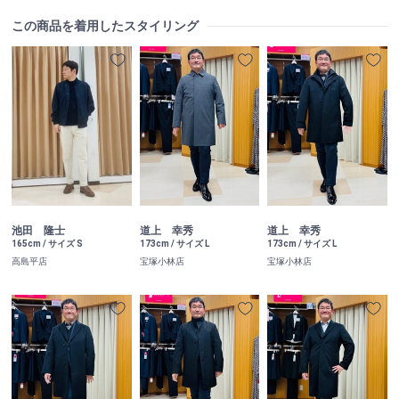
この商品を着用したスタイリング
池田 隆士
道上 幸秀
道上 幸秀
165cm / サイズ S
173cm / サイズ L
173cm / サイズ L
高島平店
宝塚小林店
宝塚小林店