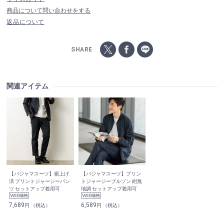
商品について問い合わせをする
返品について
SHARE
関連アイテム
【パジャマスーツ】裾上げ
【パジャマスーツ】プリン
済 プリントジャージーパン
トジャージーブルゾン 紺無
ツ セットアップ着用可
地調 セットアップ着用可
7,689
6,589
円 （税込）
円 （税込）