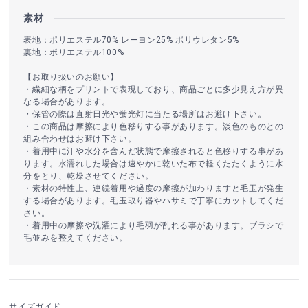
素材
表地：ポリエステル70% レーヨン25% ポリウレタン5%
裏地：ポリエステル100%
【お取り扱いのお願い】
・繊細な柄をプリントで表現しており、商品ごとに多少見え方が異
なる場合があります。
・保管の際は直射日光や蛍光灯に当たる場所はお避け下さい。
・この商品は摩擦により色移りする事があります。淡色のものとの
組み合わせはお避け下さい。
・着用中に汗や水分を含んだ状態で摩擦されると色移りする事があ
ります。水濡れした場合は速やかに乾いた布で軽くたたくように水
分をとり、乾燥させてください。
・素材の特性上、連続着用や過度の摩擦が加わりますと毛玉が発生
する場合があります。毛玉取り器やハサミで丁寧にカットしてくだ
さい。
・着用中の摩擦や洗濯により毛羽が乱れる事があります。ブラシで
毛並みを整えてください。
サイズガイド