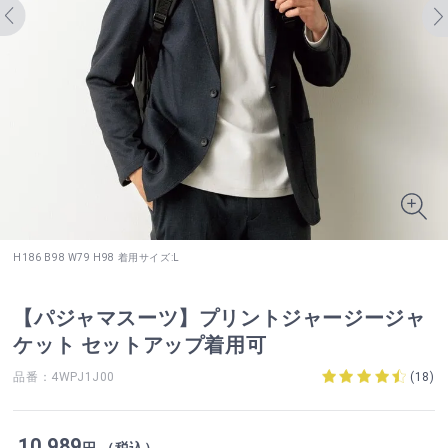
H186 B98 W79 H98 着用サイズ:L
【パジャマスーツ】プリントジャージージャ
ケット セットアップ着用可
品番：4WPJ1J00
(
18
)
10,989
円 （税込）