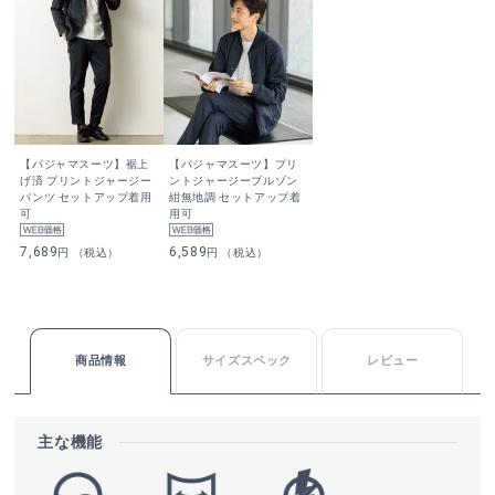
【パジャマスーツ】裾上
【パジャマスーツ】プリ
げ済 プリントジャージー
ントジャージーブルゾン
パンツ セットアップ着用
紺無地調 セットアップ着
可
用可
7,689
6,589
円 （税込）
円 （税込）
商品情報
サイズスペック
レビュー
主な機能