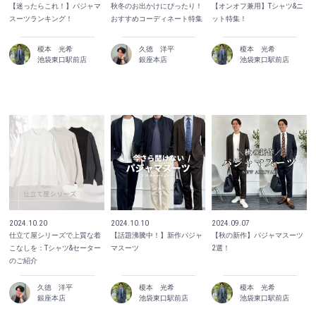
秋冬のお出かけにぴったり！
【迷ったらこれ！】パジャマ
【オンオフ兼用】Tシャツ&ニ
おすすめコーディネート特集
スーツランキング！
ット特集！
榎本 光希
久徳 洋平
榎本 光希
池袋東口駅前店
銀座本店
池袋東口駅前店
2024.10.20
2024.10.10
2024.09.07
仕立て屋シリーズで上質な着
【話題沸騰中！】新作パジャ
【秋の新作】パジャマスーツ
こなしを：Tシャツ&セーター
マスーツ
2選！
のご紹介
久徳 洋平
榎本 光希
榎本 光希
銀座本店
池袋東口駅前店
池袋東口駅前店