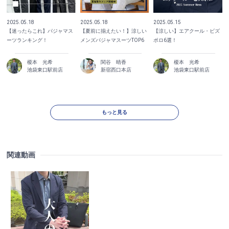
2025.05.18
2025.05.18
2025.05.15
【迷ったらこれ】パジャマス
【夏前に揃えたい！】涼しい
【涼しい】エアクール・ビズ
ーツランキング！
メンズパジャマスーツTOP6
ポロ6選！
榎本 光希
関谷 晴香
榎本 光希
池袋東口駅前店
新宿西口本店
池袋東口駅前店
もっと見る
関連動画