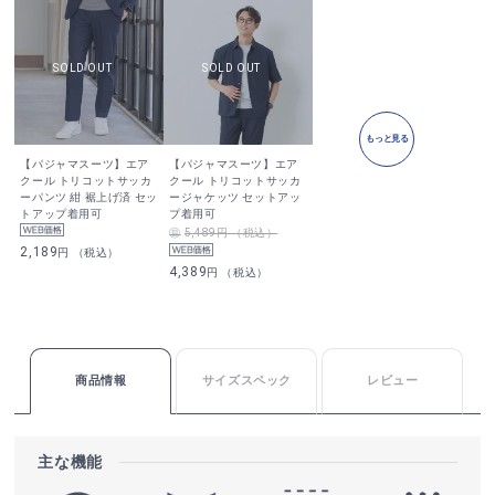
もっと見る
【パジャマスーツ】エア
【パジャマスーツ】エア
クール トリコットサッカ
クール トリコットサッカ
ーパンツ 紺 裾上げ済 セッ
ージャケッツ セットアッ
トアップ着用可
プ着用可
5,489円 （税込）
2,189
円 （税込）
4,389
円 （税込）
商品情報
サイズスペック
レビュー
主な機能