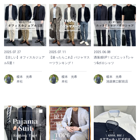
2025.07.27
2025.07.11
2025.06.08
【涼しい】オフィスカジュア
【迷ったらこれ】パジャマス
洒落感UP！ビズニットTシャ
ル5選！
ーツランキング！
ツ&ポロシャツ
榎本 光希
榎本 光希
榎本 光希
本社
本社
池袋東口駅前店