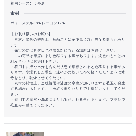
着用シーズン：盛夏
素材
ポリエステル88% レーヨン12%
【お取り扱いのお願い】
・素材と染色の特性上、商品ごとに多少見え方が異なる場合があり
ます。
・保管の際は直射日光や蛍光灯に当たる場所はお避け下さい。
・この商品は摩擦により色移りする事があります。淡色のものとの
組み合わせはお避け下さい。
・着用中に汗や水分を含んだ状態で摩擦されると色移りする事があ
ります。水濡れした場合は速やかに乾いた布で軽くたたくように水
分をとり、乾燥させてください。
・素材の特性上、連続着用や過度の摩擦が加わりますと毛玉が発生
する場合があります。毛玉取り器やハサミで丁寧にカットしてくだ
さい。
・着用中の摩擦や洗濯により毛羽が乱れる事があります。ブラシで
毛並みを整えてください。