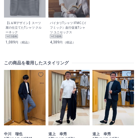
【L＆Wデザイン】スーツ
バイタリTシャツ IFMC.(イ
屋の仕立てたTシャツ クル
フミック）血行促進Tシャ
ーネック
ツ ユニセックス
1,089
4,389
円 （税込）
円 （税込）
この商品を着用したスタイリング
中川 瑠也
道上 幸秀
道上 幸秀