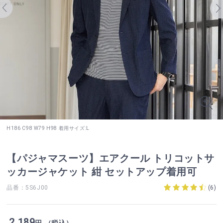
H186 C98 W79 H98 着用サイズ:L
【パジャマスーツ】エアクール トリコットサ
ッカージャケット 紺 セットアップ着用可
品番：5S6J00
(
6
)
2,189
円 （税込）