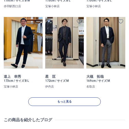
175cm / サイズ B M
173cm / サイズ B L
173cm / サイズ B L
赤羽駅西口店
宝塚小林店
宝塚小林店
道上 幸秀
星 匡
大槻 拓哉
173cm / サイズ B L
172cm / サイズ M
169cm / サイズ M
宝塚小林店
伊丹店
名取店
もっと見る
この商品を紹介したブログ