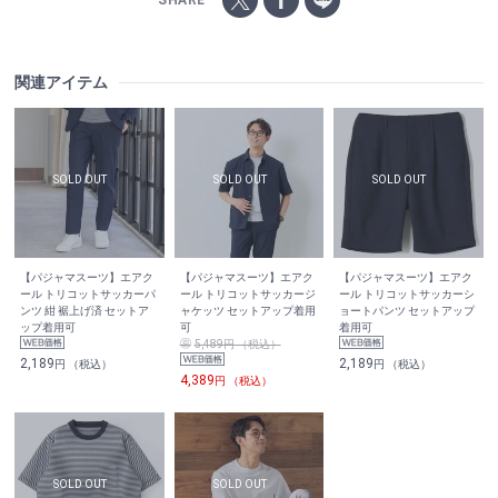
SHARE
関連アイテム
【パジャマスーツ】エアク
【パジャマスーツ】エアク
【パジャマスーツ】エアク
ール トリコットサッカーパ
ール トリコットサッカージ
ール トリコットサッカーシ
ンツ 紺 裾上げ済 セットア
ャケッツ セットアップ着用
ョートパンツ セットアップ
ップ着用可
可
着用可
5,489円 （税込）
2,189
2,189
円 （税込）
円 （税込）
4,389
円 （税込）