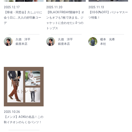
2025.12.17
2025.11.20
2025.11.13
【帰省・同窓会】久しぶりに
【BLACK FRIDAY開催中】オ
【30-50%OFF】パジャマスー
会う日に…大人の好印象コー
ンもオフも1枚で決まる。ジ
ツ特集！
デ
ャケットに合わせたい3つの
トップス
久徳 洋平
久徳 洋平
榎本 光希
銀座本店
銀座本店
本社
2025.10.26
【メンズ】AOKIの名品！この
秋イチオシのらくＱパンツ！