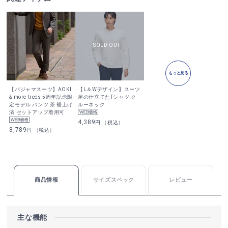
もっと見る
【パジャマスーツ】AOKI
【L＆Wデザイン】スーツ
& more trees 5周年記念限
屋の仕立てたTシャツ ク
定モデル パンツ 茶 裾上げ
ルーネック
済 セットアップ着用可
4,389
円 （税込）
8,789
円 （税込）
商品情報
サイズスペック
レビュー
主な機能