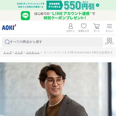
すべての商品から探す
カテゴリ
トップ
>
メンズ
>
ジャケット
>
【パジャマスーツ】AOKI & more trees 5周年記念限