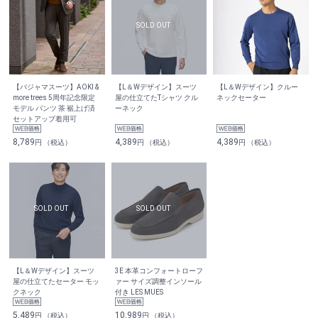
【パジャマスーツ】AOKI &
【L＆Wデザイン】スーツ
【L＆Wデザイン】クルー
more trees 5周年記念限定
屋の仕立てたTシャツ クル
ネックセーター
モデル パンツ 茶 裾上げ済
ーネック
セットアップ着用可
8,789
4,389
4,389
円 （税込）
円 （税込）
円 （税込）
【L＆Wデザイン】スーツ
3E 本革コンフォートローフ
屋の仕立てたセーター モッ
ァー サイズ調整インソール
クネック
付き LES MUES
5,489
10,989
円 （税込）
円 （税込）