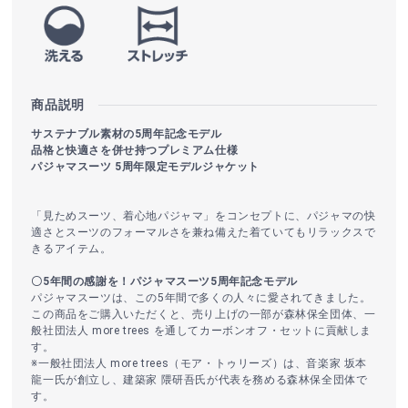
商品説明
サステナブル素材の5周年記念モデル
品格と快適さを併せ持つプレミアム仕様
パジャマスーツ 5周年限定モデルジャケット
「見ためスーツ、着心地パジャマ」をコンセプトに、パジャマの快
適さとスーツのフォーマルさを兼ね備えた着ていてもリラックスで
きるアイテム。
〇5年間の感謝を！パジャマスーツ5周年記念モデル
パジャマスーツは、この5年間で多くの人々に愛されてきました。
この商品をご購入いただくと、売り上げの一部が森林保全団体、一
般社団法人 more trees を通してカーボンオフ・セットに貢献しま
す。
※一般社団法人 more trees（モア・トゥリーズ）は、音楽家 坂本
龍一氏が創立し、建築家 隈研吾氏が代表を務める森林保全団体で
す。