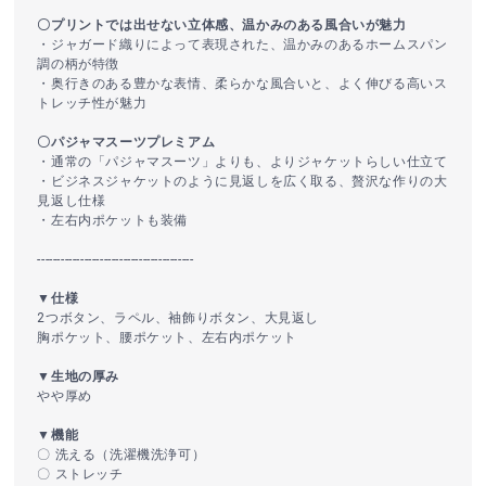
〇プリントでは出せない立体感、温かみのある風合いが魅力
・ジャガード織りによって表現された、温かみのあるホームスパン
調の柄が特徴
・奥行きのある豊かな表情、柔らかな風合いと、よく伸びる高いス
トレッチ性が魅力
〇パジャマスーツプレミアム
・通常の「パジャマスーツ」よりも、よりジャケットらしい仕立て
・ビジネスジャケットのように見返しを広く取る、贅沢な作りの大
見返し仕様
・左右内ポケットも装備
----------------------------------------
▼仕様
2つボタン、ラペル、袖飾りボタン、大見返し
胸ポケット、腰ポケット、左右内ポケット
▼生地の厚み
やや厚め
▼機能
〇 洗える（洗濯機洗浄可）
〇 ストレッチ