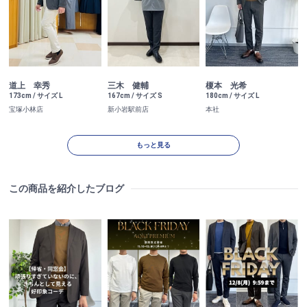
道上 幸秀
三木 健輔
榎本 光希
173cm / サイズ L
167cm / サイズ S
180cm / サイズ L
宝塚小林店
新小岩駅前店
本社
もっと見る
この商品を紹介したブログ