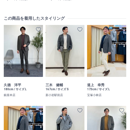
この商品を着用したスタイリング
久徳 洋平
三木 健輔
道上 幸秀
180cm / サイズ L
167cm / サイズ S
173cm / サイズ L
銀座本店
新小岩駅前店
宝塚小林店