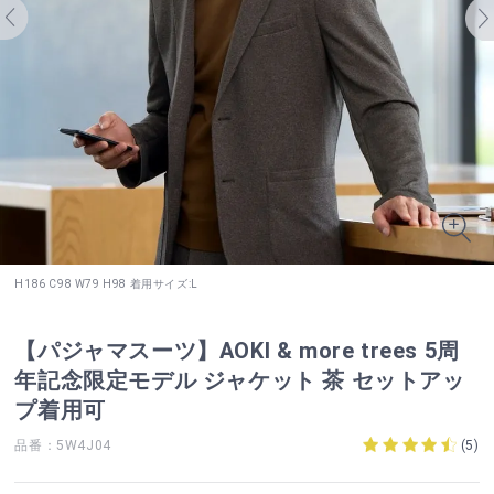
H186 C98 W79 H98 着用サイズ:L
【パジャマスーツ】AOKI & more trees 5周
年記念限定モデル ジャケット 茶 セットアッ
プ着用可
品番：5W4J04
(
5
)