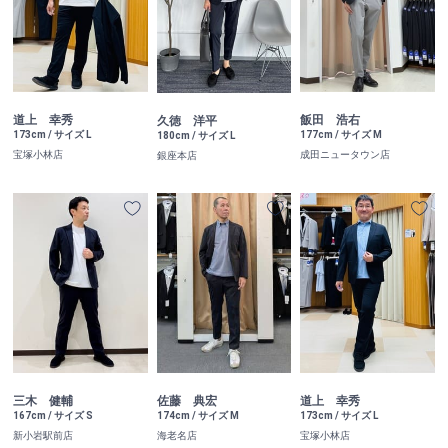
道上 幸秀
飯田 浩右
久徳 洋平
173cm / サイズ L
177cm / サイズ M
180cm / サイズ L
宝塚小林店
成田ニュータウン店
銀座本店
佐藤 典宏
道上 幸秀
三木 健輔
174cm / サイズ M
173cm / サイズ L
167cm / サイズ S
海老名店
宝塚小林店
新小岩駅前店