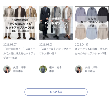
2026.05.07
2026.05.03
2026.04.17
【まだ間に合う！】GWセー
【GWセール】パジャマスー
オンもオフも好印象。大人の
ルでお得に揃えるセットアッ
ツがお買い得！
ためのカジュアルシャツ3選
プスーツ5選
久徳 洋平
榎本 光希
久徳 洋平
銀座本店
本社
銀座本店
もっと見る