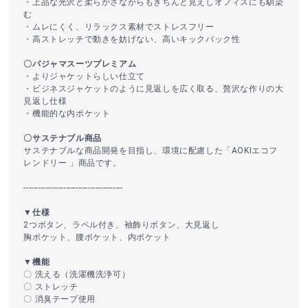
・上品な光沢と柔らかさながらもきちんと見えしオフィスにも馴染
む
・ムレにくく、リラックス素材でストレスフリー
・高ストレッチで動きを妨げない、高いキックバック性
〇パジャマスーツプレミアム
・よりジャケットらしい仕立て
・ビジネスジャケットのように見返しを広く取る、贅沢な作りの大
見返し仕様
・機能的な内ポケット
〇サステナブル商品
サステナブルな商品開発を目指し、環境に配慮した「AOKIエコフ
レンドリー 」商品です。
----------------------------------------
▼仕様
2つボタン、ラペル付き、袖飾りボタン、大見返し
胸ポケット、腰ポケット、内ポケット
▼機能
〇 洗える（洗濯機洗浄可）
〇 ストレッチ
〇 消臭テープ使用