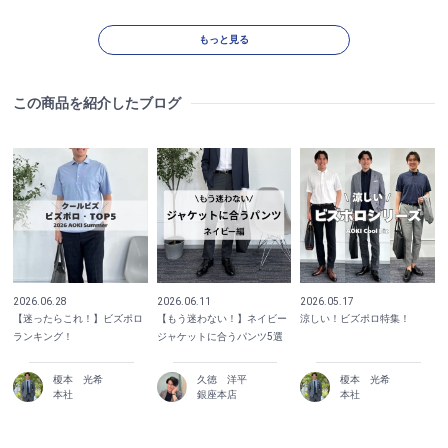
もっと見る
この商品を紹介したブログ
2026.06.28
2026.06.11
2026.05.17
【迷ったらこれ！】ビズポロ
【もう迷わない！】ネイビー
涼しい！ビズポロ特集！
ランキング！
ジャケットに合うパンツ5選
榎本 光希
久徳 洋平
榎本 光希
本社
銀座本店
本社