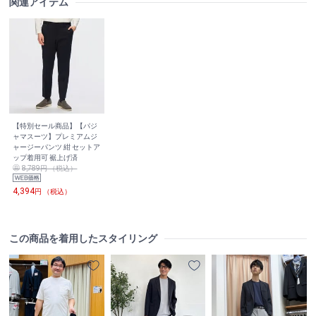
関連アイテム
【特別セール商品】【パジ
ャマスーツ】プレミアムジ
ャージーパンツ 紺 セットア
ップ着用可 裾上げ済
8,789円 （税込）
4,394
円 （税込）
この商品を着用したスタイリング