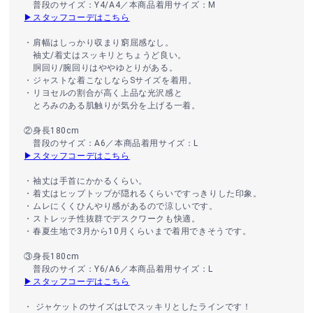
普段のサイズ：Y4/A4／本商品着用サイズ：M
▶スタッフコーデはこちら
・肩幅はしっかり収まり窮屈感なし。
袖丈/着丈はスッキリとちょうど良い。
胴回り/腕回りはややゆとりがある。
・ジャストな着こなしならSサイズを着用。
・リヨセルの割合が高く上品な光沢感と
とろみのある肌触りが気分を上げる一着。
②身長180cm
普段のサイズ：A6／本商品着用サイズ：L
▶スタッフコーデはこちら
・袖丈は手首にかかるくらい。
・着丈はヒップトップが隠れるくらいですっきりした印象。
・ムレにくくひんやり感があるので涼しいです。
・ストレッチ性抜群でデスクワークも快適。
・春夏生地で3月から10月くらいまで着用できそうです。
③身長180cm
普段のサイズ：Y6/A6／本商品着用サイズ：L
▶スタッフコーデはこちら
・ ジャケットのサイズはLでスッキリとしたラインです！