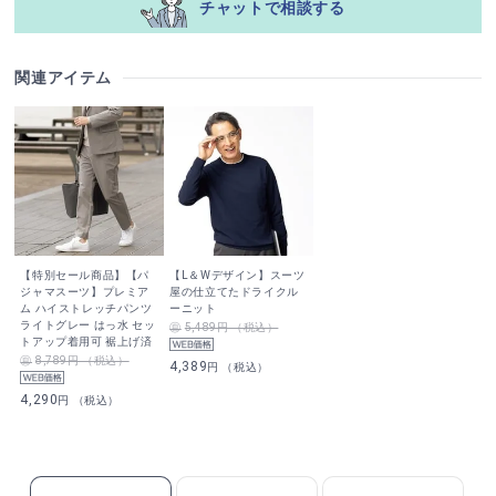
チャットで相談する
関連アイテム
【特別セール商品】【パ
【L＆Wデザイン】スーツ
ジャマスーツ】プレミア
屋の仕立てたドライクル
ム ハイストレッチパンツ
ーニット
ライトグレー はっ水 セッ
5,489円 （税込）
トアップ着用可 裾上げ済
8,789円 （税込）
4,389
円 （税込）
4,290
円 （税込）