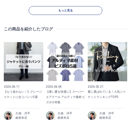
もっと見る
この商品を紹介したブログ
2026.06.11
2026.06.04
2026.05.21
【もう迷わない！】グレージ
【暑い夏を快適に】スーパー
夏に選ばれている！人気ジャ
ャケットに合うパンツ5選
エアクール アルティマ素材 ビ
ケットランキングTOP5
ズポロ特集
久徳 洋平
久徳 洋平
久徳 洋平
銀座本店
銀座本店
銀座本店