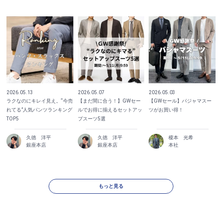
2026.05.13
2026.05.07
2026.05.03
ラクなのにキレイ見え。“今売
【まだ間に合う！】GWセー
【GWセール】パジャマスー
れてる”人気パンツランキング
ルでお得に揃えるセットアッ
ツがお買い得！
TOP5
プスーツ5選
久徳 洋平
久徳 洋平
榎本 光希
銀座本店
銀座本店
本社
もっと見る