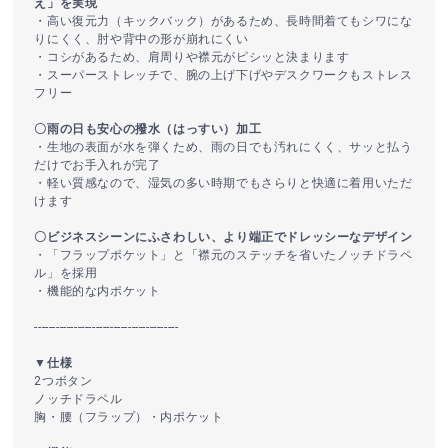
え」を実現
・高い復元力（キックバック）があるため、長時間着てもシワにな
りにくく、肘や背中の形が崩れにくい
・コシがあるため、肩周りや襟元がピシッと決まります
・スーパーストレッチで、腕の上げ下げやデスクワークもストレス
フリー
〇雨の日も安心の撥水（はっすい）加工
・生地の表面が水を弾くため、雨の日でも汚れにくく、サッと払う
だけでお手入れが完了
・軽い質感なので、湿気の多い時期でもさらりと快適に着用いただ
けます
〇ビジネスシーンにふさわしい、より端正でドレッシーなデザイン
・「フラップポケット」と「襟元のステッチを省いたノッチドラペ
ル」を採用
・機能的な内ポケット
----------------------------------------
▼仕様
2つボタン
ノッチドラペル
胸・腰（フラップ）・内ポケット