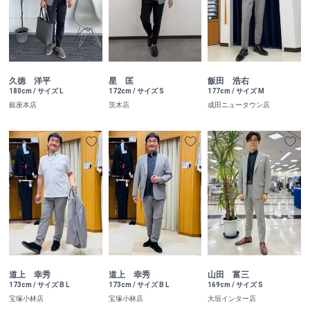
久徳 洋平
星 匡
飯田 浩右
180cm / サイズ L
172cm / サイズ S
177cm / サイズ M
銀座本店
茨木店
成田ニュータウン店
道上 幸秀
道上 幸秀
山田 富三
173cm / サイズ B L
173cm / サイズ B L
169cm / サイズ S
宝塚小林店
宝塚小林店
大垣インター店