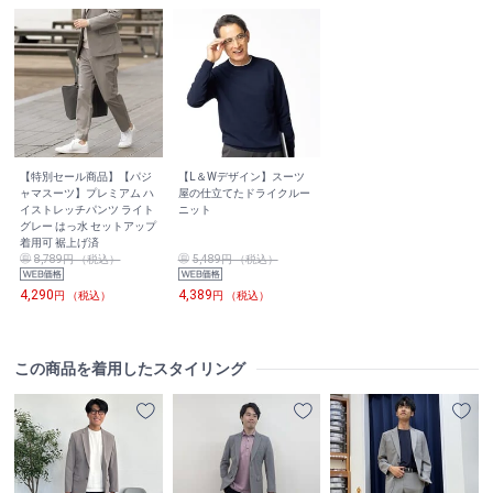
【特別セール商品】【パジ
【L＆Wデザイン】スーツ
ャマスーツ】プレミアム ハ
屋の仕立てたドライクルー
イストレッチパンツ ライト
ニット
グレー はっ水 セットアップ
着用可 裾上げ済
8,789円 （税込）
5,489円 （税込）
4,290
4,389
円 （税込）
円 （税込）
この商品を着用したスタイリング