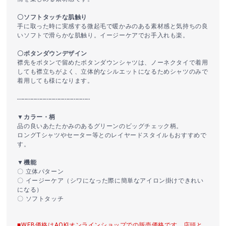
〇ソフトタッチな肌触り
手に取った時に実感する微起毛で暖かみのある素材感と気持ちの良
いソフトで滑らかな肌触り。イージーケアでお手入れも楽。
〇ボタンダウンデザイン
襟先をボタンで留めたボタンダウンシャツは、ノーネクタイで着用
しても襟立ちがよく、立体的なシルエットになるためシャツのみで
着用しても様になります。
----------------------------------------
▼カラー・柄
品の良いあたたかみのあるグリーンのビッグチェック柄。
ロングTシャツやセーター等とのレイヤードスタイルもおすすめで
す。
▼機能
〇 立体パターン
〇 イージーケア（シワになった際に簡単なアイロン掛けできれい
になる）
〇 ソフトタッチ
■WEB価格はAOKIオンラインショップでの販売価格です。店頭と