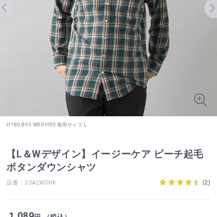
H180 B95 W80 H90 着用サイズ:L
【L＆Wデザイン】イージーケア ピーチ起毛
ボタンダウンシャツ
品番：23ALWSH8
(
2
)
1,089
円 （税込）