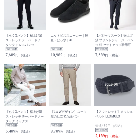
【らくQパンツ】裾上げ済
ニットビズスニーカー｜軽
【パジャマスーツ】裾上げ
ストレッチ テーパードノー
量・はっ水｜3E
済 プリントジャージーパン
タック ドレスパンツ
ツ 紺 セットアップ着用可
7,689
10,989
7,689
円 （税込）
円 （税込）
円 （税込）
【らくQパンツ】裾上げ済
【L＆Wデザイン】スーツ
【アウトレット】メッシュ
ストレッチ テーパードノー
屋の仕立てた綿パン
ベルト LES MUES
タック ミックス
5,489円 （税込）
5,489
8,789
円 （税込）
円 （税込）
2,189
円 （税込）