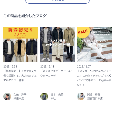
この商品を紹介したブログ
2025.12.31
2025.12.14
2025.12.07
【新春初売り】今すぐ使えて
【オンオフ兼用】コート&ア
【メンズ】AOKIの人気アイテ
長く活躍する、大人のカジュ
ウターコーデ！
ム！ この冬イチオシの“らくQ
アルアウター特集
パンツ”で年末コーデも抜かり
なく！
久徳 洋平
榎本 光希
関谷 晴香
銀座本店
本社
新宿西口本店