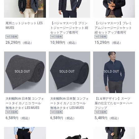
尾州ニットジャケット LES
【パジャマスーツ】プリン
【パジャマスーツ】プレミ
MUES
トジャージージャケット 紺
アムジャージージャケット
セットアップ着用可
紺 セットアップ着用可
26,290
10,989
15,290
円 （税込）
円 （税込）
円 （税込）
大剣幅8cm 日本製 コンフォ
大剣幅8cm 日本製 コンフォ
【L＆Wデザイン】スーツ
ートタイ カノニコ ウール
ートタイ カノニコ ウール
屋の仕立てたセーター ハー
無地ネクタイ LES MUES
無地ネクタイ LES MUES
フジップ
6,589
6,589
5,489
円 （税込）
円 （税込）
円 （税込）