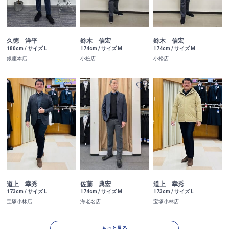
久徳 洋平
鈴木 信宏
鈴木 信宏
180cm / サイズ L
174cm / サイズ M
174cm / サイズ M
銀座本店
小松店
小松店
道上 幸秀
佐藤 典宏
道上 幸秀
173cm / サイズ L
174cm / サイズ M
173cm / サイズ L
宝塚小林店
海老名店
宝塚小林店
もっと見る