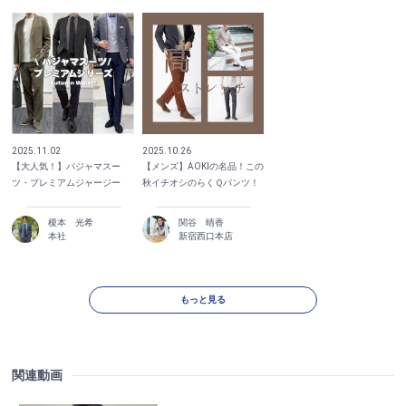
2025.11.02
2025.10.26
【大人気！】パジャマスー
【メンズ】AOKIの名品！この
ツ・プレミアムジャージー
秋イチオシのらくＱパンツ！
榎本 光希
関谷 晴香
本社
新宿西口本店
もっと見る
関連動画