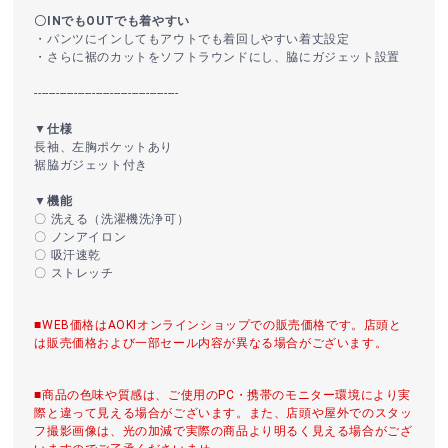
〇INでもOUTでも着やすい
・パンツにインしてもアウトでも着回しやすい着丈設定
・さらに裾のカットをソフトラウンドにし、脇にガジェット設置
----------------------------------------
▼仕様
長袖、左胸ポケットあり
裾脇ガジェット付き
▼機能
〇 洗える（洗濯機洗浄可）
〇 ノンアイロン
〇 吸汗速乾
〇 ストレッチ
■WEB価格はAOKIオンラインショップでの販売価格です。店頭と
は販売価格および一部セール内容が異なる場合がございます。
■商品の色味や質感は、ご使用のPC・携帯のモニター環境により実
際と違って見える場合がございます。また、店頭や屋外でのスタッ
フ撮影画像は、光の加減で実際の商品より明るく見える場合がござ