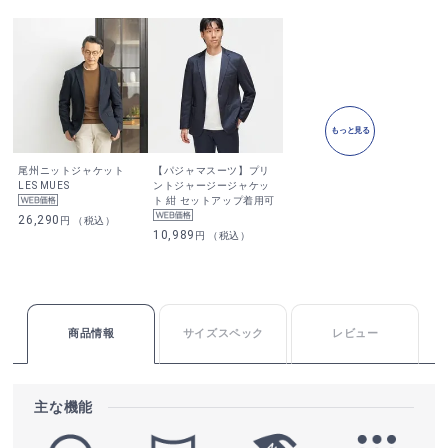
もっと見る
尾州ニットジャケット
【パジャマスーツ】プリ
LES MUES
ントジャージージャケッ
ト 紺 セットアップ着用可
26,290
円 （税込）
10,989
円 （税込）
商品情報
サイズスペック
レビュー
主な機能