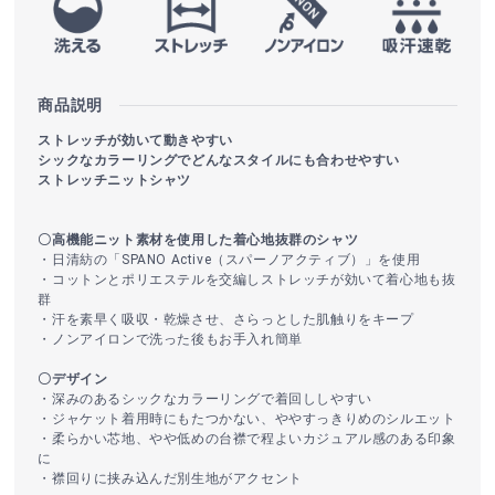
商品説明
ストレッチが効いて動きやすい
シックなカラーリングでどんなスタイルにも合わせやすい
ストレッチニットシャツ
〇高機能ニット素材を使用した着心地抜群のシャツ
・日清紡の「SPANO Active（スパーノアクティブ）」を使用
・コットンとポリエステルを交編しストレッチが効いて着心地も抜
群
・汗を素早く吸収・乾燥させ、さらっとした肌触りをキープ
・ノンアイロンで洗った後もお手入れ簡単
〇デザイン
・深みのあるシックなカラーリングで着回ししやすい
・ジャケット着用時にもたつかない、ややすっきりめのシルエット
・柔らかい芯地、やや低めの台襟で程よいカジュアル感のある印象
に
・襟回りに挟み込んだ別生地がアクセント