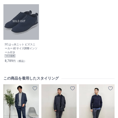
3E はっ水ニット ビズスニ
ーカー 紺 サイズ調整インソ
ール付き
8,789
円 （税込）
この商品を着用したスタイリング