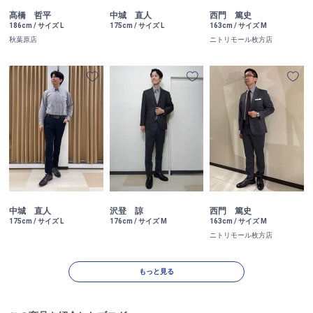
髙橋 哲平
中城 直人
西門 篤史
186cm / サイズ L
175cm / サイズ L
163cm / サイズ M
秋葉原店
ニトリモール枚方店
中城 直人
沢登 諒
西門 篤史
175cm / サイズ L
176cm / サイズ M
163cm / サイズ M
ニトリモール枚方店
もっと見る