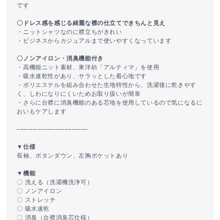
です
〇ドレス感を感じる綺麗な襟の仕立てできちんと見え
・ニットシャツなのに襟立ちがきれい
・ビジネスからカジュアルまで使いやすくなっています
〇ノンアイロン・消臭機能付き
・高機能ニット素材、東洋紡「アルティマ」を使用
・吸水速乾性があり、サラッとした着心地です
・ポリエステルを組み合わせた生地特性から、洗濯後に乾きやす
く、しわになりにくいためお取り扱いが簡単
・さらに台襟に消臭機能のある芯地を使用しているので気になるに
おいもケアします
----------------------------------------
▼仕様
長袖、ボタンダウン、左胸ポケットあり
▼機能
〇 洗える（洗濯機洗浄可）
〇 ノンアイロン
〇 ストレッチ
〇 吸水速乾
〇 消臭（台襟消臭芯仕様）