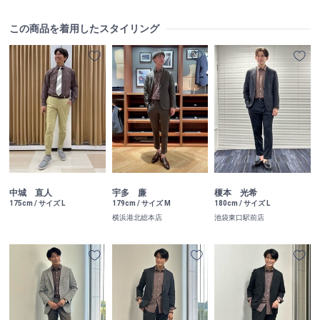
この商品を着用したスタイリング
中城 直人
宇多 廉
榎本 光希
175cm / サイズ L
179cm / サイズ M
180cm / サイズ L
横浜港北総本店
池袋東口駅前店