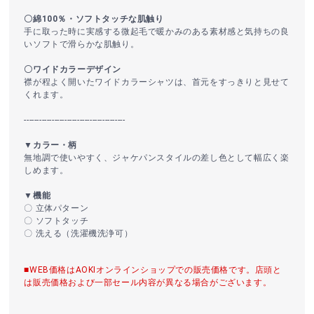
〇綿100％・ソフトタッチな肌触り
手に取った時に実感する微起毛で暖かみのある素材感と気持ちの良
いソフトで滑らかな肌触り。
〇ワイドカラーデザイン
襟が程よく開いたワイドカラーシャツは、首元をすっきりと見せて
くれます。
----------------------------------------
▼カラー・柄
無地調で使いやすく、ジャケパンスタイルの差し色として幅広く楽
しめます。
▼機能
〇 立体パターン
〇 ソフトタッチ
〇 洗える（洗濯機洗浄可）
■WEB価格はAOKIオンラインショップでの販売価格です。店頭と
は販売価格および一部セール内容が異なる場合がございます。