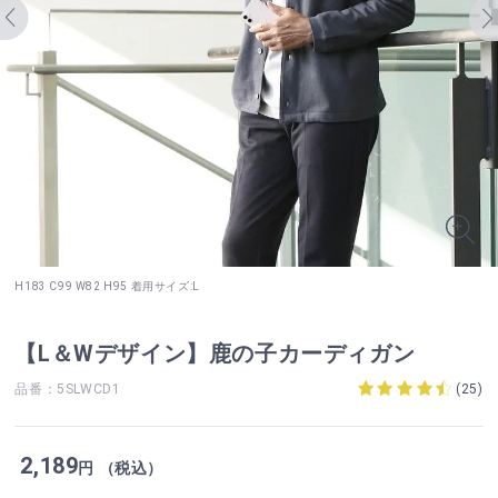
H183 C99 W82 H95 着用サイズ:L
【L＆Wデザイン】鹿の子カーディガン
品番：5SLWCD1
(
25
)
2,189
円 （税込）