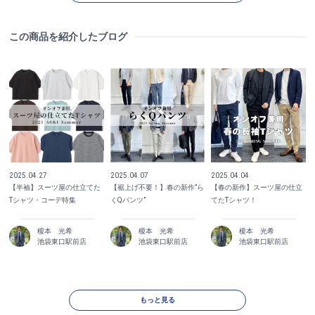
この商品を紹介したブログ
2025.04.27
2025.04.07
2025.04.04
【半袖】スーツ屋の仕立てた
【裾上げ不要！】春の新作”ら
【春の新作】スーツ屋の仕立
Tシャツ・コーデ特集
くQパンツ”
てたTシャツ！
榎本 光希
榎本 光希
榎本 光希
池袋東口駅前店
池袋東口駅前店
池袋東口駅前店
もっと見る