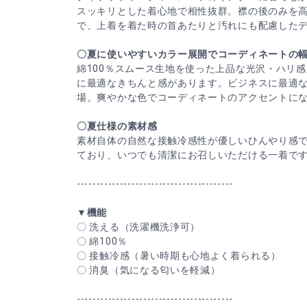
スッキリとした着心地で相性抜群。襟の後のみを
で、上着を着た時の首あたりと汚れにも配慮した
〇夏に使いやすいカラー展開でコーディネートの
綿100％スムース生地を使った上品な光沢・ハリ
に最適なきちんと感があります。ビジネスに最適
場。爽やかな色でコーディネートのアクセントに
〇夏仕様の素材感
素材自体の自然な接触冷感性が優しいひんやり感
ており、いつでも清潔にお召しいただける一着で
----------------------------------------
▼機能
〇 洗える（洗濯機洗浄可）
〇 綿100％
〇 接触冷感（暑い時期も心地よく着られる）
〇 消臭（気になる匂いを軽減）
----------------------------------------