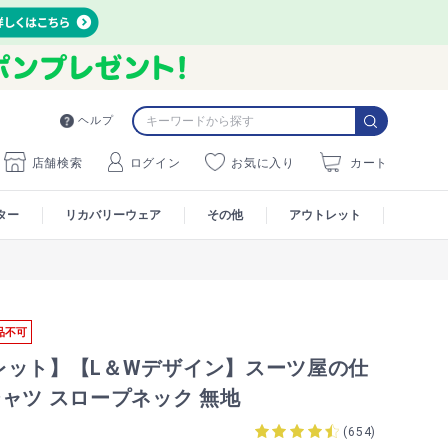
ヘルプ
店舗検索
ログイン
お気に入り
カート
ター
リカバリーウェア
その他
アウトレット
品不可
レット】【L＆Wデザイン】スーツ屋の仕
ャツ スロープネック 無地
1
(
654
)