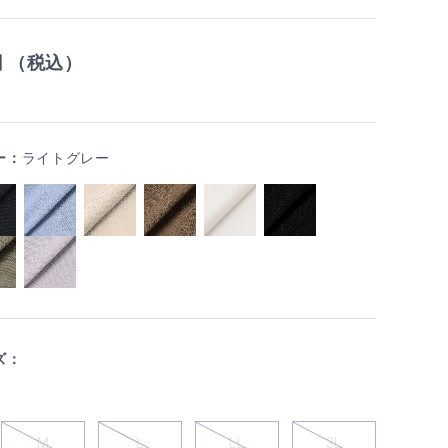
円 （税込）
ー：
ライトグレー
ズ：
M
L
LL
3L