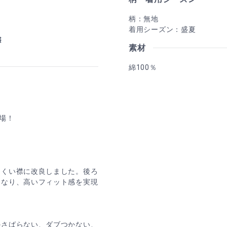
柄：無地
着用シーズン：盛夏
素材
綿100％
場！
にくい襟に改良しました。後ろ
くなり、高いフィット感を実現
かさばらない、ダブつかない、