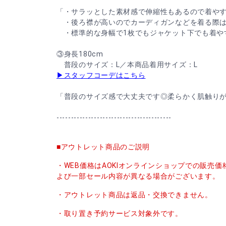
「・サラッとした素材感で伸縮性もあるので着や
・後ろ襟が高いのでカーディガンなどを着る際は
・標準的な身幅で1枚でもジャケット下でも着や
③身長180cm
普段のサイズ：L／本商品着用サイズ：L
▶スタッフコーデはこちら
「普段のサイズ感で大丈夫です◎柔らかく肌触り
----------------------------------------
■アウトレット商品のご説明
・WEB価格はAOKIオンラインショップでの販売
よび一部セール内容が異なる場合がございます。
・アウトレット商品は返品・交換できません。
・取り置き予約サービス対象外です。