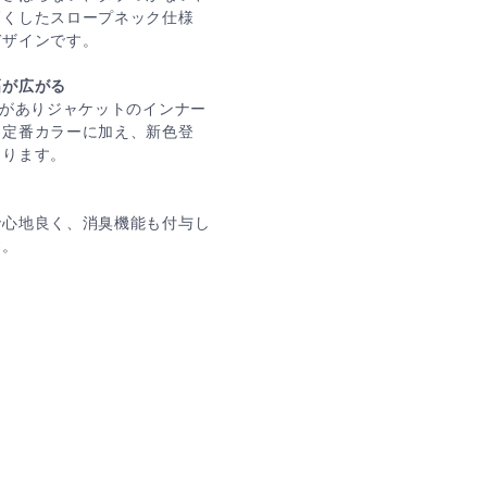
高くしたスロープネック仕様
デザインです。
幅が広がる
感がありジャケットのインナー
な定番カラーに加え、新色登
なります。
で心地良く、消臭機能も付与し
す。