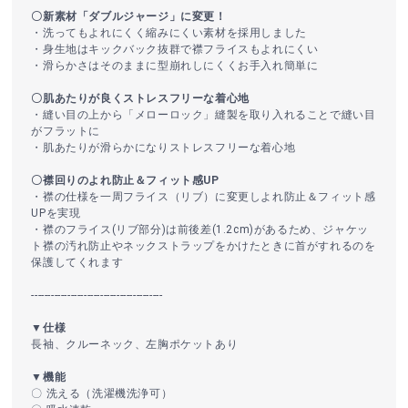
〇新素材「ダブルジャージ」に変更！
・洗ってもよれにくく縮みにくい素材を採用しました
・身生地はキックバック抜群で襟フライスもよれにくい
・滑らかさはそのままに型崩れしにくくお手入れ簡単に
〇肌あたりが良くストレスフリーな着心地
・縫い目の上から「メローロック」縫製を取り入れることで縫い目
がフラットに
・肌あたりが滑らかになりストレスフリーな着心地
〇襟回りのよれ防止＆フィット感UP
・襟の仕様を一周フライス（リブ）に変更しよれ防止＆フィット感
UPを実現
・襟のフライス(リブ部分)は前後差(1.2cm)があるため、ジャケッ
ト襟の汚れ防止やネックストラップをかけたときに首がすれるのを
保護してくれます
----------------------------------------
▼仕様
長袖、クルーネック、左胸ポケットあり
▼機能
〇 洗える（洗濯機洗浄可）