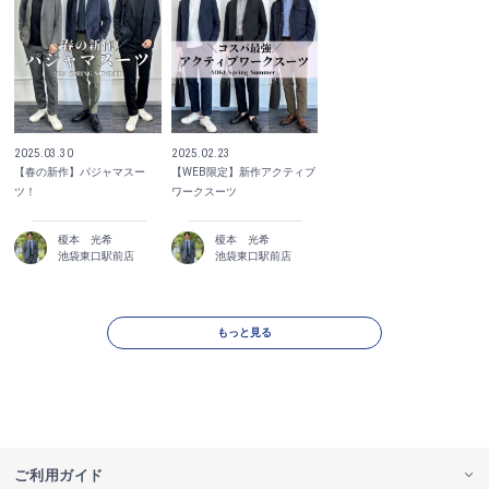
2025.03.30
2025.02.23
【春の新作】パジャマスー
【WEB限定】新作アクティブ
ツ！
ワークスーツ
榎本 光希
榎本 光希
池袋東口駅前店
池袋東口駅前店
もっと見る
ご利用ガイド