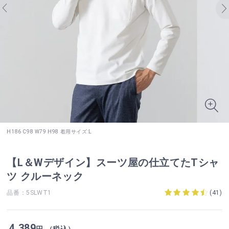
H186 C98 W79 H98 着用サイズ:L
【L＆Wデザイン】スーツ屋の仕立てたTシャ
ツ クルーネック
品番：5SLWT1
(
41
)
4,389
円 （税込）