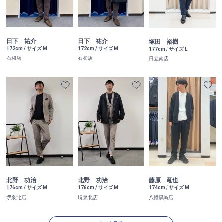
日下 祐介
日下 祐介
塚田 裕樹
172cm / サイズ M
172cm / サイズ M
177cm / サイズ L
石和店
石和店
日立南店
北野 功治
北野 功治
藤原 竜也
176cm / サイズ M
176cm / サイズ M
174cm / サイズ M
堺泉北店
堺泉北店
八幡黒崎店