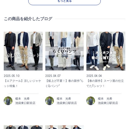
もっと見る
この商品を紹介したブログ
2025.05.10
2025.04.07
2025.04.04
【エアクール】涼しいジャケ
【裾上げ不要！】春の新作”ら
【春の新作】スーツ屋の仕立
ット特集！
くQパンツ”
てたTシャツ！
榎本 光希
榎本 光希
榎本 光希
池袋東口駅前店
池袋東口駅前店
池袋東口駅前店