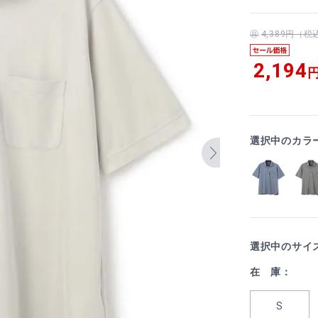
4,389円（
2,194
円
選択中のカラ
選択中のサイ
在 庫：
S