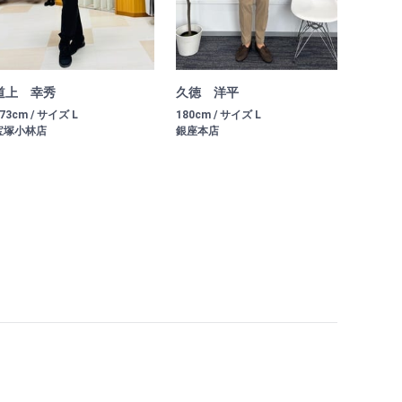
道上 幸秀
久徳 洋平
73cm / サイズ L
180cm / サイズ L
宝塚小林店
銀座本店