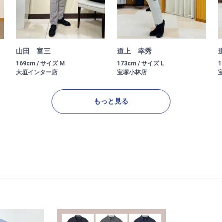
山田 富三
道上 幸秀
169cm / サイズ M
173cm / サイズ L
1
大垣インター店
宝塚小林店
もっと見る