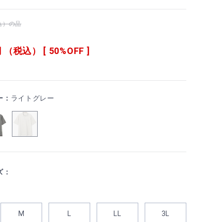
税込）の品
 （税込） [ 50%OFF ]
ー：
ライトグレー
ズ：
M
L
LL
3L