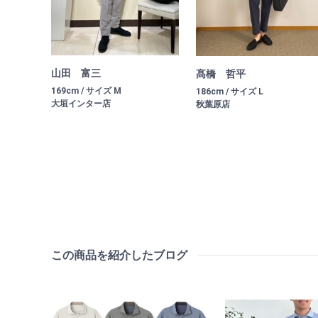
山田 富三
髙橋 哲平
169cm / サイズ M
186cm / サイズ L
大垣インター店
秋葉原店
この商品を紹介したブログ