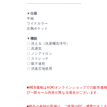
----------------------------------------
▼仕様
半袖
ワイドカラー
左胸ポケット
▼機能
〇 洗える（洗濯機洗浄可）
〇 高通気
〇 ノンアイロン
〇 ストレッチ
〇 吸汗速乾
〇 消臭芯地使用
■WEB価格はAOKIオンラインショップでの販売
び一部セール内容が異なる場合がございます。
■商品の色味や質感は、ご使用のPC・携帯のモニ