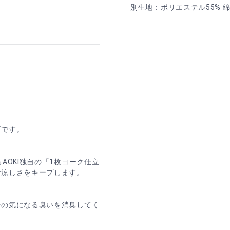
別生地：ポリエステル55% 綿
ズです。
AOKI独自の「1枚ヨーク仕立
で涼しさをキープします。
場の気になる臭いを消臭してく