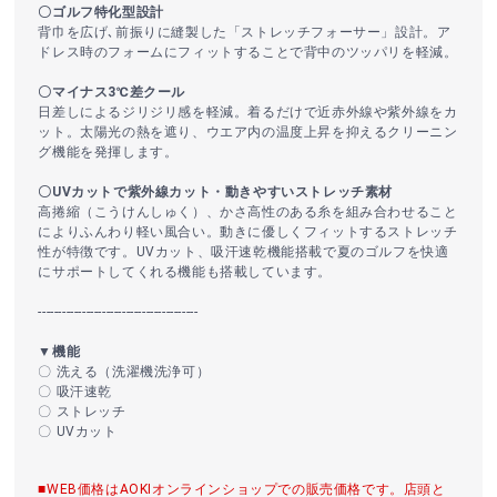
〇ゴルフ特化型設計
背巾を広げ､前振りに縫製した「ストレッチフォーサー」設計。ア
ドレス時のフォームにフィットすることで背中のツッパリを軽減。
〇マイナス3℃差クール
日差しによるジリジリ感を軽減。着るだけで近赤外線や紫外線をカ
ット。太陽光の熱を遮り、ウエア内の温度上昇を抑えるクリーニン
グ機能を発揮します。
〇UVカットで紫外線カット・動きやすいストレッチ素材
高捲縮（こうけんしゅく）、かさ高性のある糸を組み合わせること
によりふんわり軽い風合い。動きに優しくフィットするストレッチ
性が特徴です。UVカット、吸汗速乾機能搭載で夏のゴルフを快適
にサポートしてくれる機能も搭載しています。
----------------------------------------
▼機能
〇 洗える（洗濯機洗浄可）
〇 吸汗速乾
〇 ストレッチ
〇 UVカット
■WEB価格はAOKIオンラインショップでの販売価格です。店頭と