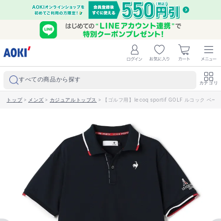
すべての商品から探す
カテゴリ
トップ
>
メンズ
>
カジュアルトップス
>
【ゴルフ用】le coq sportif GOLF ルコック