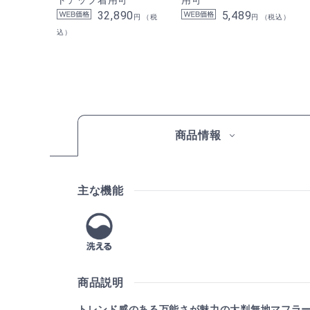
32,890
5,489
円 （税
円 （税込）
込）
商品情報
主な機能
商品説明
トレンド感のある万能さが魅力の大判無地マフラ