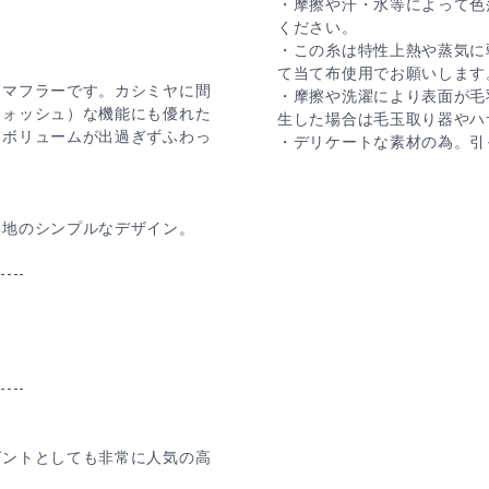
・摩擦や汗・水等によって色
ください。
・この糸は特性上熱や蒸気に
て当て布使用でお願いします
判マフラーです。カシミヤに間
・摩擦や洗濯により表面が毛
ウォッシュ）な機能にも優れた
生した場合は毛玉取り器やハ
もボリュームが出過ぎずふわっ
・デリケートな素材の為。引
無地のシンプルなデザイン。
-----
-----
ゼントとしても非常に人気の高