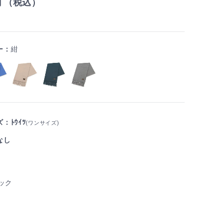
円 （税込）
ー：
紺
：ﾄｳｲﾂ
(ワンサイズ)
なし
ック