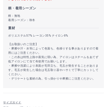
柄・着用シーズン
柄：無地
着用シーズン：秋冬
素材
ポリエステル57% レーヨン35% ナイロン8%
【お取扱いのご注意】
・摩擦や汗・水等によって色落ち、色移りする事がありますので着
用にはご注意ください。
・この糸は特性上熱や蒸気に弱い為、アイロンはスチームをあてず
低アイロンにて当て布使用でお願いします。
・摩擦や洗濯により表面が毛羽立ち、毛玉が発生することがありま
す。毛玉が発生した場合は毛玉取り器やハサミで丁寧にカットして
ください。
・デリケートな素材の為。引っ掛かりや摩擦にご注意ください。
サイズガイド