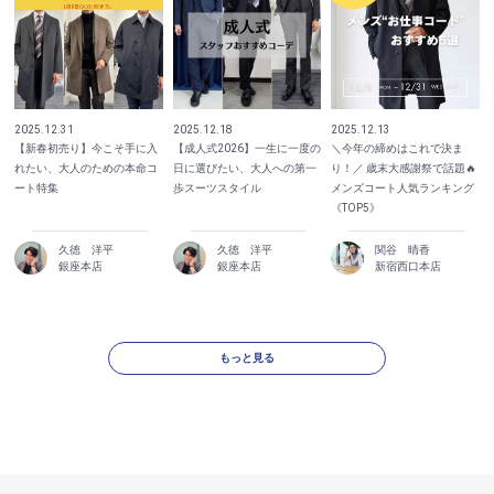
2025.12.31
2025.12.18
2025.12.13
【新春初売り】今こそ手に入
【成人式2026】一生に一度の
＼今年の締めはこれで決ま
れたい、大人のための本命コ
日に選びたい、大人への第一
り！／ 歳末大感謝祭で話題🔥
ート特集
歩スーツスタイル
メンズコート人気ランキング
《TOP5》
久徳 洋平
久徳 洋平
関谷 晴香
銀座本店
銀座本店
新宿西口本店
もっと見る