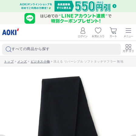
すべての商品から探す
カテゴリ
トップ
>
メンズ
>
ビジネス小物
>
洗える リバーシブル ソフトタッチマフラー 無地