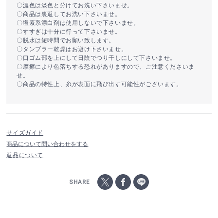
〇濃色は淡色と分けてお洗い下さいませ。
〇商品は裏返してお洗い下さいませ。
〇塩素系漂白剤は使用しないで下さいませ。
〇すすぎは十分に行って下さいませ。
〇脱水は短時間でお願い致します。
〇タンブラー乾燥はお避け下さいませ。
〇口ゴム部を上にして日陰でつり干しにして下さいませ。
〇摩擦により色落ちする恐れがありますので、ご注意くださいま
せ。
〇商品の特性上、糸が表面に飛び出す可能性がございます。
サイズガイド
商品について問い合わせをする
返品について
SHARE