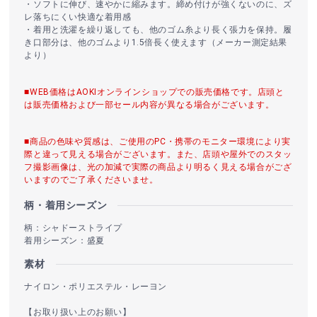
・ソフトに伸び、速やかに縮みます。締め付けが強くないのに、ズ
レ落ちにくい快適な着用感
・着用と洗濯を繰り返しても、他のゴム糸より長く張力を保持。履
き口部分は、他のゴムより1.5倍長く使えます（メーカー測定結果
より）
■WEB価格はAOKIオンラインショップでの販売価格です。店頭と
は販売価格および一部セール内容が異なる場合がございます。
■商品の色味や質感は、ご使用のPC・携帯のモニター環境により実
際と違って見える場合がございます。また、店頭や屋外でのスタッ
フ撮影画像は、光の加減で実際の商品より明るく見える場合がござ
いますのでご了承くださいませ。
柄・着用シーズン
柄：シャドーストライプ
着用シーズン：盛夏
素材
ナイロン・ポリエステル・レーヨン
【お取り扱い上のお願い】