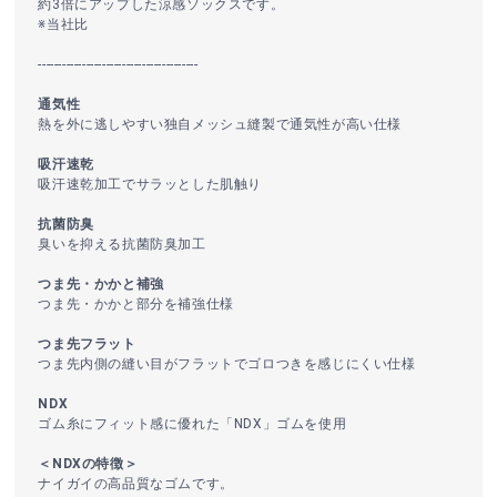
約3倍にアップした涼感ソックスです。
※当社比
----------------------------------------
通気性
熱を外に逃しやすい独自メッシュ縫製で通気性が高い仕様
吸汗速乾
吸汗速乾加工でサラッとした肌触り
抗菌防臭
臭いを抑える抗菌防臭加工
つま先・かかと補強
つま先・かかと部分を補強仕様
つま先フラット
つま先内側の縫い目がフラットでゴロつきを感じにくい仕様
NDX
ゴム糸にフィット感に優れた「NDX」ゴムを使用
＜NDXの特徴＞
ナイガイの高品質なゴムです。