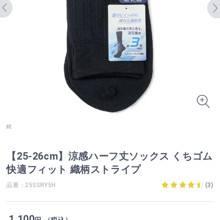
紺
【25-26cm】涼感ハーフ丈ソックス くちゴム
快適フィット 織柄ストライプ
品番：25SSRY5H
(
3
)
1,100
円 （税込）