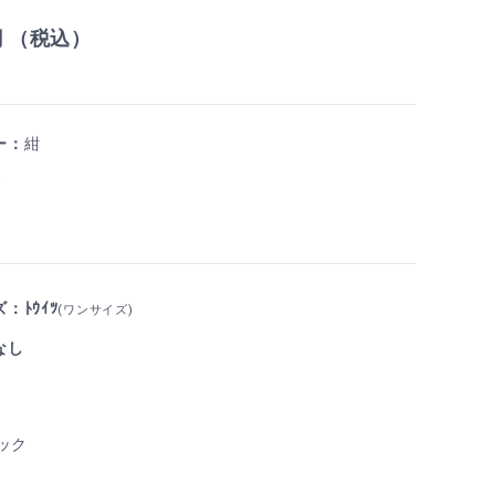
円 （税込）
ー：
紺
：ﾄｳｲﾂ
(ワンサイズ)
なし
ック