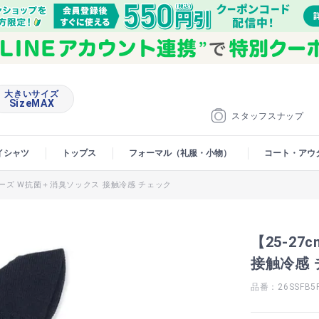
大きいサイズ
SizeMAX
スタッフスナップ
イシャツ
トップス
フォーマル（礼服・小物）
コート・アウ
リーズ W抗菌＋消臭ソックス 接触冷感 チェック
【25-2
接触冷感 
品番：26SSFB5