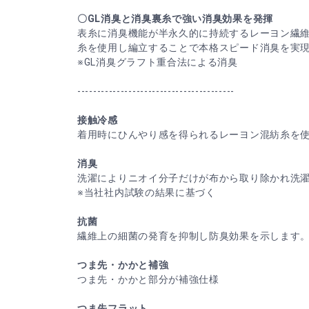
〇GL消臭と消臭裏糸で強い消臭効果を発揮
表糸に消臭機能が半永久的に持続するレーヨン繊
糸を使用し編立することで本格スピード消臭を実
※GL消臭グラフト重合法による消臭
----------------------------------------
接触冷感
着用時にひんやり感を得られるレーヨン混紡糸を
消臭
洗濯によりニオイ分子だけが布から取り除かれ洗
※当社社内試験の結果に基づく
抗菌
繊維上の細菌の発育を抑制し防臭効果を示します
つま先・かかと補強
つま先・かかと部分が補強仕様
つま先フラット