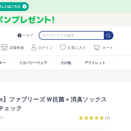
ヘルプ
店舗検索
ログイン
お気に入り
カート
ター
リカバリーウェア
その他
アウトレット
7cm】ファブリーズ W抗菌＋消臭ソックス
チェック
RY
(
1
)