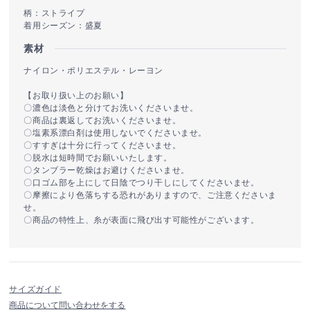
柄：ストライプ
着用シーズン：盛夏
素材
ナイロン・ポリエステル・レーヨン
【お取り扱い上のお願い】
〇濃色は淡色と分けてお洗いくださいませ。
〇商品は裏返してお洗いくださいませ。
〇塩素系漂白剤は使用しないでくださいませ。
〇すすぎは十分に行ってくださいませ。
〇脱水は短時間でお願いいたします。
〇タンブラー乾燥はお避けくださいませ。
〇口ゴム部を上にして日陰でつり干しにしてくださいませ。
〇摩擦により色落ちする恐れがありますので、ご注意くださいま
せ。
〇商品の特性上、糸が表面に飛び出す可能性がございます。
サイズガイド
商品について問い合わせをする