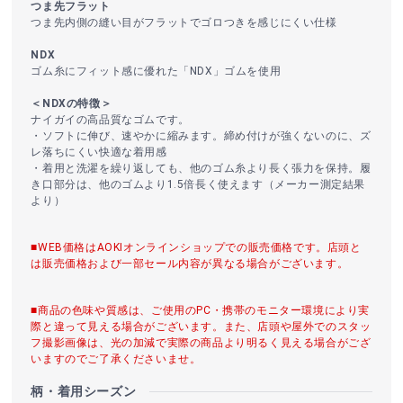
つま先フラット
つま先内側の縫い目がフラットでゴロつきを感じにくい仕様
NDX
ゴム糸にフィット感に優れた「NDX」ゴムを使用
＜NDXの特徴＞
ナイガイの高品質なゴムです。
・ソフトに伸び、速やかに縮みます。締め付けが強くないのに、ズ
レ落ちにくい快適な着用感
・着用と洗濯を繰り返しても、他のゴム糸より長く張力を保持。履
き口部分は、他のゴムより1.5倍長く使えます（メーカー測定結果
より）
■WEB価格はAOKIオンラインショップでの販売価格です。店頭と
は販売価格および一部セール内容が異なる場合がございます。
■商品の色味や質感は、ご使用のPC・携帯のモニター環境により実
際と違って見える場合がございます。また、店頭や屋外でのスタッ
フ撮影画像は、光の加減で実際の商品より明るく見える場合がござ
いますのでご了承くださいませ。
柄・着用シーズン