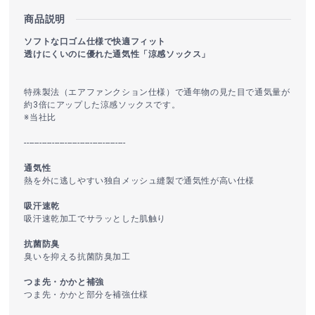
商品説明
ソフトな口ゴム仕様で快適フィット
透けにくいのに優れた通気性「涼感ソックス」
特殊製法（エアファンクション仕様）で通年物の見た目で通気量が
約3倍にアップした涼感ソックスです。
※当社比
----------------------------------------
通気性
熱を外に逃しやすい独自メッシュ縫製で通気性が高い仕様
吸汗速乾
吸汗速乾加工でサラッとした肌触り
抗菌防臭
臭いを抑える抗菌防臭加工
つま先・かかと補強
つま先・かかと部分を補強仕様