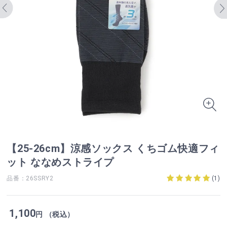
【25-26cm】涼感ソックス くちゴム快適フィ
ット ななめストライプ
品番：26SSRY2
(
1
)
1,100
円 （税込）