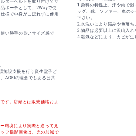
ョルダーベルトを取り付けてサ
1.染料の特性上、汗や雨で
品ポーチとして、2Wayで使
ッグ、靴、ソファー、車のシ
ー仕様で中身がこぼれずに使用
下さい。
2.水洗いにより縮みや色落
3.物品は必要以上に沢山入
る使い勝手の良いサイズ感で
4.湿気などにより、カビが
す。
養護施設支援を行う資生堂子ど
AOKIの理念でもある公共
価格です。店頭とは販売価格およ
ター環境により実際と違って見
タッフ撮影画像は、光の加減で