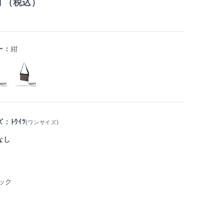
円 （税込）
ー：
紺
：ﾄｳｲﾂ
(ワンサイズ)
なし
ック