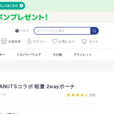
ヘルプ
店舗検索
ログイン
お気に入り
カート
ター
リカバリーウェア
その他
アウトレット
EANUTSコラボ 軽量 2wayポーチ
17P
(
25
)