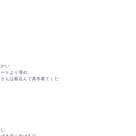
たかい
コートより薄め。
さんは着込んで真冬着てくだ
なし