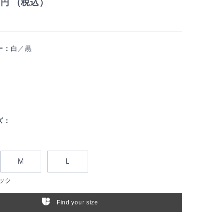
0
円 （税込）
ー：
白／黒
ズ：
M
L
ック
Find your size