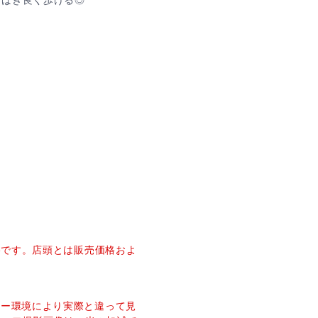
さばき良く歩ける◎
り
。
価格です。店頭とは販売価格およ
ター環境により実際と違って見