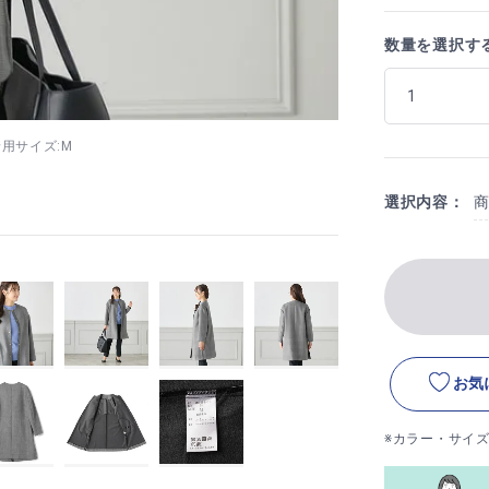
数量を選択す
6 着用サイズ:M
選択内容：
お気
※カラー・サイ