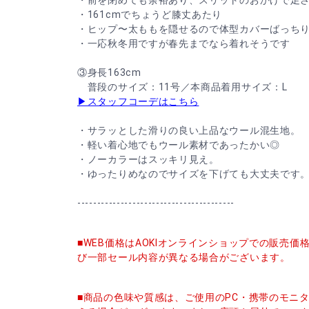
・前を閉めても余裕あり、スリットのおかげで足
・161cmでちょうど膝丈あたり
・ヒップ〜太ももを隠せるので体型カバーばっち
・一応秋冬用ですが春先までなら着れそうです
③身長163cm
普段のサイズ：11号／本商品着用サイズ：L
▶スタッフコーデはこちら
・サラッとした滑りの良い上品なウール混生地。
・軽い着心地でもウール素材であったかい◎
・ノーカラーはスッキリ見え。
・ゆったりめなのでサイズを下げても大丈夫です
----------------------------------------
■WEB価格はAOKIオンラインショップでの販売
び一部セール内容が異なる場合がございます。
■商品の色味や質感は、ご使用のPC・携帯のモニ