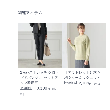
関連アイテム
2wayストレッチ クロッ
【アウトレット】求心
プドパンツ 紺 セットア
柄クルーネックニット
ップ着用可
2,189
円 （税込）
13,200
円 （税
込）