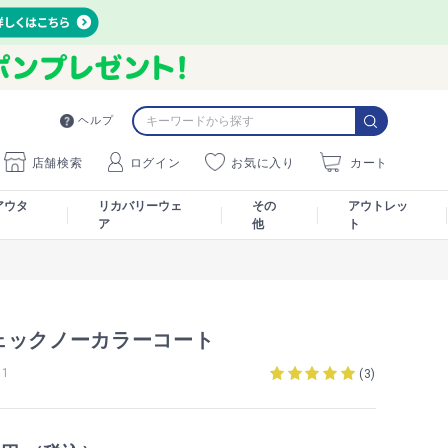
ヘルプ
店舗検索
ログイン
お気に入り
カート
アウタ
リカバリーウェ
その
アウトレッ
ア
他
ト
ェックノーカラーコート
51
(
3
)