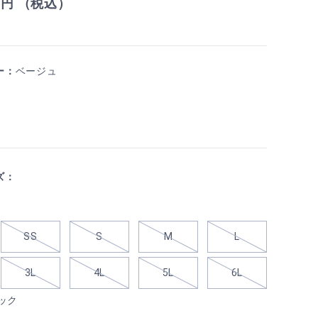
9
円 （税込）
ー：
ベージュ
ズ：
SS
S
M
L
3L
4L
5L
6L
ック