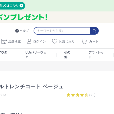
ヘルプ
店舗検索
ログイン
お気に入り
カート
アウタ
リカバリーウェ
その
アウトレッ
ア
他
ト
ブルトレンチコート ベージュ
03A
(
93
)