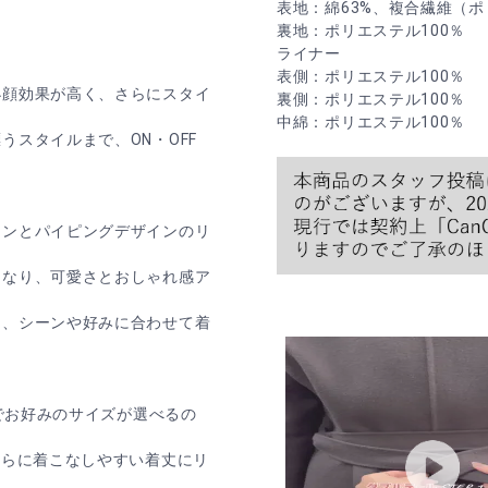
表地：綿63%、複合繊維（ポ
裏地：ポリエステル100％
ライナー
表側：ポリエステル100％
小顔効果が高く、さらにスタイ
裏側：ポリエステル100％
中綿：ポリエステル100％
スタイルまで、ON・OFF
インとパイピングデザインのリ
になり、可愛さとおしゃれ感ア
き、シーンや好みに合わせて着
開でお好みのサイズが選べるの
さらに着こなしやすい着丈にリ