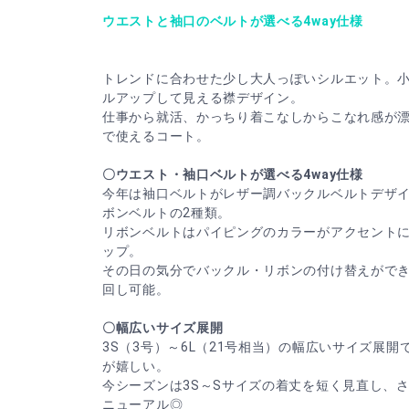
ウエストと袖口のベルトが選べる4way仕様
トレンドに合わせた少し大人っぽいシルエット。
ルアップして見える襟デザイン。
仕事から就活、かっちり着こなしからこなれ感が漂う
で使えるコート。
〇ウエスト・袖口ベルトが選べる4way仕様
今年は袖口ベルトがレザー調バックルベルトデザ
ボンベルトの2種類。
リボンベルトはパイピングのカラーがアクセント
ップ。
その日の気分でバックル・リボンの付け替えがで
回し可能。
〇幅広いサイズ展開
3S（3号）～6L（21号相当）の幅広いサイズ展
が嬉しい。
今シーズンは3S～Sサイズの着丈を短く見直し、
ニューアル◎