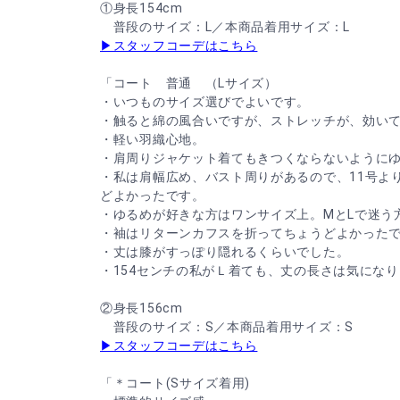
①身長154cm
普段のサイズ：L／本商品着用サイズ：L
▶スタッフコーデはこちら
「コート 普通 （Lサイズ）
・いつものサイズ選びでよいです。
・触ると綿の風合いですが、ストレッチが、効い
・軽い羽織心地。
・肩周りジャケット着てもきつくならないように
・私は肩幅広め、バスト周りがあるので、11号よ
どよかったです。
・ゆるめが好きな方はワンサイズ上。MとLで迷う
・袖はリターンカフスを折ってちょうどよかった
・丈は膝がすっぽり隠れるくらいでした。
・154センチの私がＬ着ても、丈の長さは気にな
②身長156cm
普段のサイズ：S／本商品着用サイズ：S
▶スタッフコーデはこちら
「＊コート(Sサイズ着用)