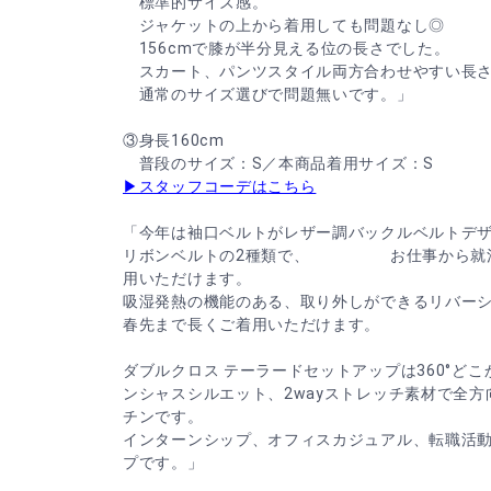
標準的サイズ感。
ジャケットの上から着用しても問題なし◎
156cmで膝が半分見える位の長さでした。
スカート、パンツスタイル両方合わせやすい長
通常のサイズ選びで問題無いです。」
③身長160cm
普段のサイズ：S／本商品着用サイズ：S
▶スタッフコーデはこちら
「今年は袖口ベルトがレザー調バックルベルトデ
リボンベルトの2種類で、 お仕事から就活
用いただけます。
吸湿発熱の機能のある、取り外しができるリバー
春先まで長くご着用いただけます。
ダブルクロス テーラードセットアップは360°ど
ンシャスシルエット、2wayストレッチ素材で全
チンです。
インターンシップ、オフィスカジュアル、転職活
プです。」