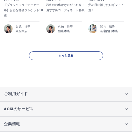
【ブラックフライデーセー
秋冬のお出かけにぴったり！
父の日に贈りたいギフト７
ル】お得な特価ジャケット10
おすすめコーディネート特集
選！
選
久徳 洋平
久徳 洋平
関谷 晴香
銀座本店
銀座本店
新宿西口本店
もっと見る
ご利用ガイド
AOKIのサービス
企業情報