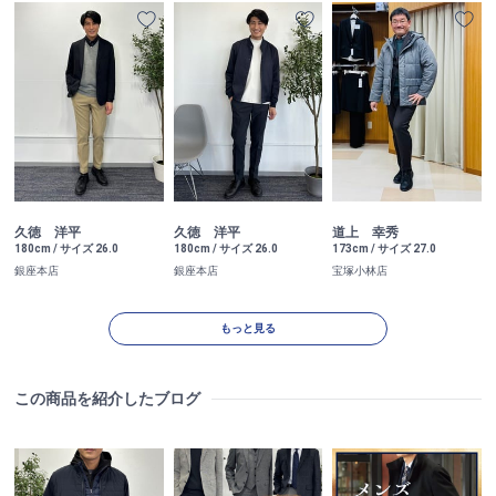
久徳 洋平
久徳 洋平
道上 幸秀
180cm / サイズ 26.0
180cm / サイズ 26.0
173cm / サイズ 27.0
銀座本店
銀座本店
宝塚小林店
もっと見る
この商品を紹介したブログ