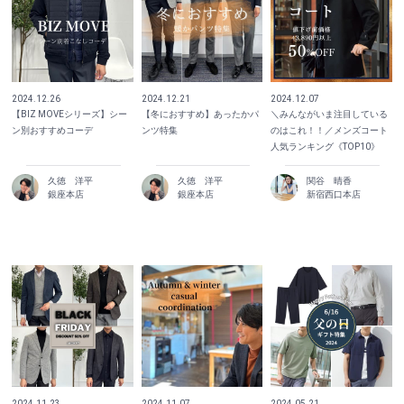
2024.12.26
2024.12.21
2024.12.07
【BIZ MOVEシリーズ】シー
【冬におすすめ】あったかパ
＼みんながいま注目している
ン別おすすめコーデ
ンツ特集
のはこれ！！／メンズコート
人気ランキング《TOP10》
久徳 洋平
久徳 洋平
関谷 晴香
銀座本店
銀座本店
新宿西口本店
2024.11.23
2024.11.07
2024.05.21