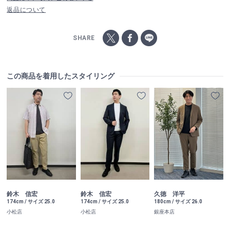
返品について
SHARE
この商品を着用したスタイリング
鈴木 信宏
鈴木 信宏
久徳 洋平
174cm / サイズ 25.0
174cm / サイズ 25.0
180cm / サイズ 26.0
小松店
小松店
銀座本店