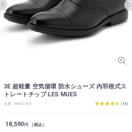
3E 超軽量 空気循環 防水シューズ 内羽根式ス
トレートチップ LES MUES
品番：MNL5429
(
34
)
18,590
円 （税込）