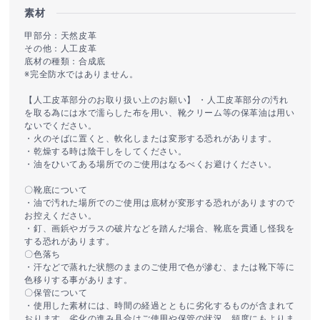
素材
甲部分：天然皮革
その他：人工皮革
底材の種類：合成底
※完全防水ではありません。
【人工皮革部分のお取り扱い上のお願い】 ・人工皮革部分の汚れ
を取る為には水で濡らした布を用い、靴クリーム等の保革油は用い
ないでください。
・火のそばに置くと、軟化しまたは変形する恐れがあります。
・乾燥する時は陰干しをしてください。
・油をひいてある場所でのご使用はなるべくお避けください。
〇靴底について
・油で汚れた場所でのご使用は底材が変形する恐れがありますので
お控えください。
・釘、画鋲やガラスの破片などを踏んだ場合、靴底を貫通し怪我を
する恐れがあります。
〇色落ち
・汗などで蒸れた状態のままのご使用で色が滲む、または靴下等に
色移りする事があります。
〇保管について
・使用した素材には、時間の経過とともに劣化するものが含まれて
おります。劣化の進み具合はご使用や保管の状況、頻度にもよりま