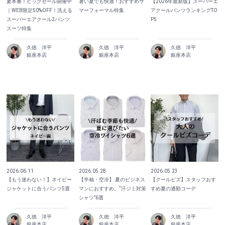
夏本番！ビッグセール開催中
暑い夏でも快適！おすすめサ
【2026年最新版】スーパーエ
｜WEB限定50%OFF！洗える
マーフォーマル特集
アクールパンツランキングTO
スーパーエアクール2パンツ
P5
スーツ特集
久徳 洋平
久徳 洋平
久徳 洋平
銀座本店
銀座本店
銀座本店
2026.06.11
2026.05.28
2026.05.23
【もう迷わない！】ネイビー
【半袖・空冷】 夏のビジネス
【クールビズ】スタッフおす
ジャケットに合うパンツ5選
マンにおすすめ。“汗ジミ対策
すめ夏の通勤コーデ
シャツ”6選
久徳 洋平
久徳 洋平
久徳 洋平
銀座本店
銀座本店
銀座本店