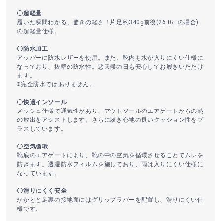
〇超軽量
履いた瞬間わかる、驚きの軽さ！片足約340g前後(26.0㎝の場合)
の超軽量仕様。
〇防水加工
アッパーに防水レザーを使用。また、靴内も水が入りにくい仕様に
なっており、抜群の防水性。悪天候の日も安心してお履きいただけ
ます。
※完全防水ではありません。
〇快適インソール
メッシュ仕様で通気性があり、アウトソールのエアゲートからの熱
の放出をアシストします。さらに履き心地の良いクッション性をプ
ラスしています。
〇空気循環
靴底のエアゲートにより、靴の中の空気を循環させることでムレを
防ぎます。透湿防水フィルムを施しており、雨は入りにくい仕様に
なっています。
〇滑りにくく安全
かかとと足裏の接地面にはグリップラバーを配置し、滑りにくい仕
様です。