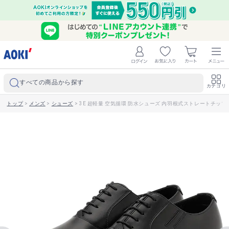
すべての商品から探す
カテゴリ
トップ
>
メンズ
>
シューズ
>
3E 超軽量 空気循環 防水シューズ 内羽根式ストレートチップ LE