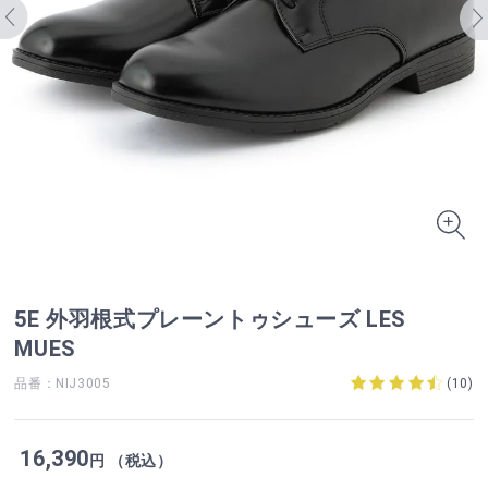
5E 外羽根式プレーントゥシューズ LES
MUES
品番：NIJ3005
(
10
)
16,390
円 （税込）