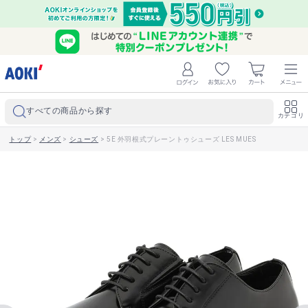
すべての商品から探す
カテゴリ
トップ
>
メンズ
>
シューズ
>
5E 外羽根式プレーントゥシューズ LES MUES