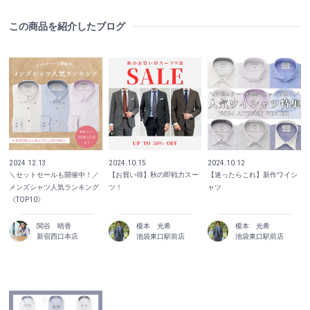
この商品を紹介したブログ
2024.12.13
2024.10.15
2024.10.12
＼セットセールも開催中！／
【お買い得】秋の即戦力スー
【迷ったらこれ】新作ワイシ
メンズシャツ人気ランキング
ツ！
ャツ
《TOP10》
関谷 晴香
榎本 光希
榎本 光希
新宿西口本店
池袋東口駅前店
池袋東口駅前店