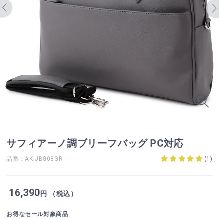
サフィアーノ調ブリーフバッグ PC対応
品番：AK-JBG08GR
(
1
)
16,390
円 （税込）
お得なセール対象商品