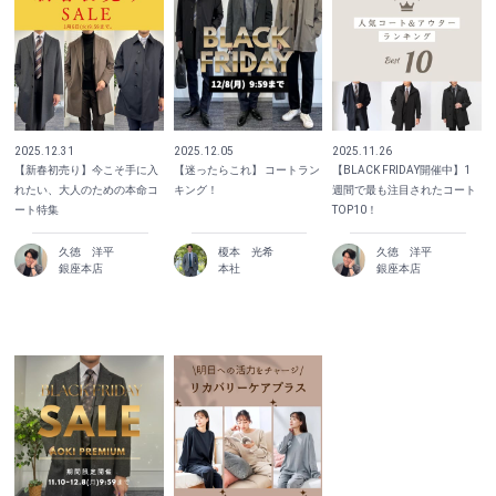
2025.12.31
2025.12.05
2025.11.26
【新春初売り】今こそ手に入
【迷ったらこれ】 コートラン
【BLACK FRIDAY開催中】1
れたい、大人のための本命コ
キング！
週間で最も注目されたコート
ート特集
TOP10！
久徳 洋平
榎本 光希
久徳 洋平
銀座本店
本社
銀座本店