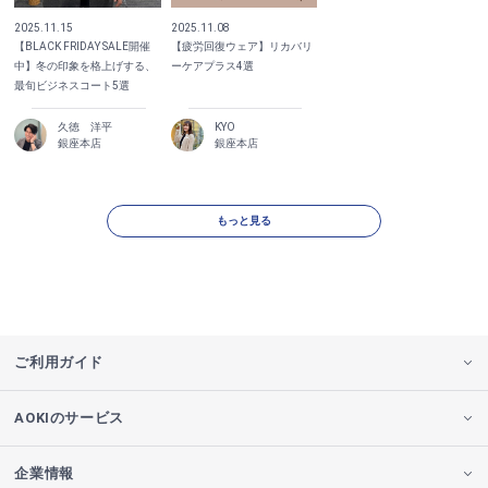
2025.11.15
2025.11.08
【BLACK FRIDAY SALE開催
【疲労回復ウェア】リカバリ
中】冬の印象を格上げする、
ーケアプラス4選
最旬ビジネスコート5選
久徳 洋平
KYO
銀座本店
銀座本店
もっと見る
ご利用ガイド
AOKIのサービス
企業情報