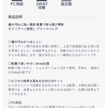
商品説明
傷や汚れに強い素材 軽量で持ち運び簡単
サフィアーノ型押し ブリーフバッグ
〇傷や汚れがつきにくい
サフィアーノ調の合皮を全面に使用し、上品で高級感のある見た目
を実現しました。合成皮革ながらも、洗練された大人のビジネスス
タイルを演出します。傷が目立ちにくい素材なのもポイントです。
〇軽量で使いやすい2way仕様
軽量で使いやすく、ショルダーベルト付きで便利、手持ち・肩掛け
の2way仕様です。
〇ビジネス効率を高める仕分けポケット
ビジネスシーンで活躍する仕分けポケットを配置。小物を定位置に
整理でき、必要なものをサッと取り出せる設計で、仕事の効率をア
ップさせます。
〇PC対応
13インチのPCやタブレットが収納できるクッションポケット付