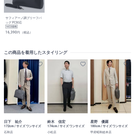
サフィアーノ調ブリーフバ
ッグ PC対応
16,390
円 （税込）
この商品を着用したスタイリング
日下 祐介
鈴木 信宏
星野 優羅
172cm / サイズ ワンサイズ
174cm / サイズ ワンサイズ
180cm / サイズ ワンサイズ
石和店
小松店
甲府昭和総本店