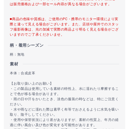
は販売価格および一部セール内容が異なる場合がございます。
■商品の色味や質感は、ご使用のPC・携帯のモニター環境により実
際と違って見える場合がございます。また、店頭や屋外でのスタッ
フ撮影画像は、光の加減で実際の商品より明るく見える場合がござ
いますのでご了承くださいませ。
柄・着用シーズン
柄：無地
素材
本体：合成皮革
【お取り扱い上のお願い】
・この製品は使用している素材の特性上、水に濡れたり摩擦するこ
とで色が移る場合があります。
・雨の日や汗をかいたとき、淡色の服装の時などは、特にご注意く
ださい。
・水や雨などに濡れた際は素早く布等でおさえるように水気を吸い
取り、陰干ししてください。
・使用や保管状況により差がありますが、素材の性質上、年月の経
過に伴い風合い及び色が変化する可能性があります。