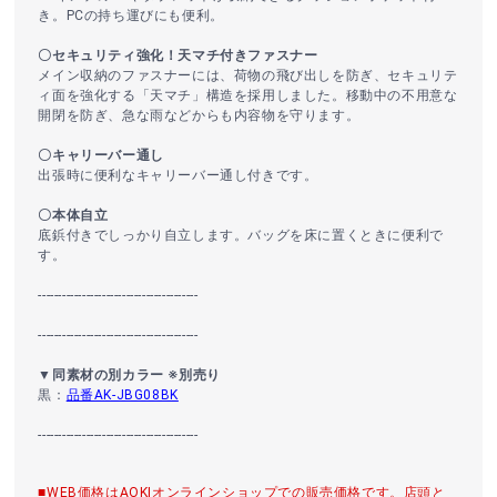
き。PCの持ち運びにも便利。
〇セキュリティ強化！天マチ付きファスナー
メイン収納のファスナーには、荷物の飛び出しを防ぎ、セキュリテ
ィ面を強化する「天マチ」構造を採用しました。移動中の不用意な
開閉を防ぎ、急な雨などからも内容物を守ります。
〇キャリーバー通し
出張時に便利なキャリーバー通し付きです。
〇本体自立
底鋲付きでしっかり自立します。バッグを床に置くときに便利で
す。
----------------------------------------
----------------------------------------
▼同素材の別カラー ※別売り
黒：
品番AK-JBG08BK
----------------------------------------
■WEB価格はAOKIオンラインショップでの販売価格です。店頭と