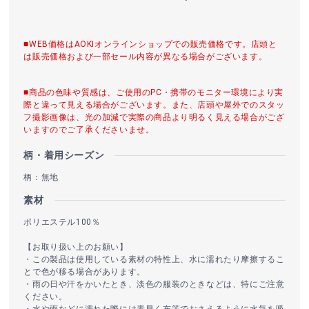
■WEB価格はAOKIオンラインショップでの販売価格です。店頭と
は販売価格および一部セール内容が異なる場合がございます。
■商品の色味や質感は、ご使用のPC・携帯のモニター環境により実
際と違って見える場合がございます。また、店頭や屋外でのスタッ
フ撮影画像は、光の加減で実際の商品より明るく見える場合がござ
いますのでご了承くださいませ。
柄・着用シーズン
柄：無地
素材
ポリエステル100％
【お取り扱い上のお願い】
・この製品は使用している素材の特性上、水に濡れたり摩擦するこ
とで色が移る場合があります。
・雨の日や汗をかいたとき、淡色の服装のときなどは、特にご注意
ください。
・水や雨などに濡れた際には素早く布等でおさえるように水気を吸