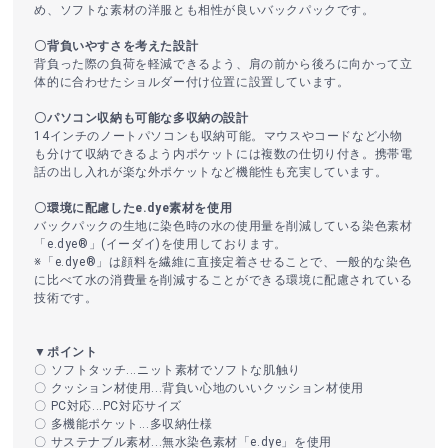
め、ソフトな素材の洋服とも相性が良いバックパックです。
〇背負いやすさを考えた設計
背負った際の負荷を軽減できるよう、肩の前から後ろに向かって立
体的に合わせたショルダー付け位置に設置しています。
〇パソコン収納も可能な多収納の設計
14インチのノートパソコンも収納可能。マウスやコードなど小物
も分けて収納できるよう内ポケットには複数の仕切り付き。携帯電
話の出し入れが楽な外ポケットなど機能性も充実しています。
〇環境に配慮したe.dye素材を使用
バックパックの生地に染色時の水の使用量を削減している染色素材
「e.dye®」(イーダイ)を使用しております。
※「e.dye®」は顔料を繊維に直接定着させることで、一般的な染色
に比べて水の消費量を削減することができる環境に配慮されている
技術です。
▼ポイント
〇 ソフトタッチ...ニット素材でソフトな肌触り
〇 クッション材使用...背負い心地のいいクッション材使用
〇 PC対応...PC対応サイズ
〇 多機能ポケット...多収納仕様
〇 サステナブル素材...無水染色素材「e.dye」を使用