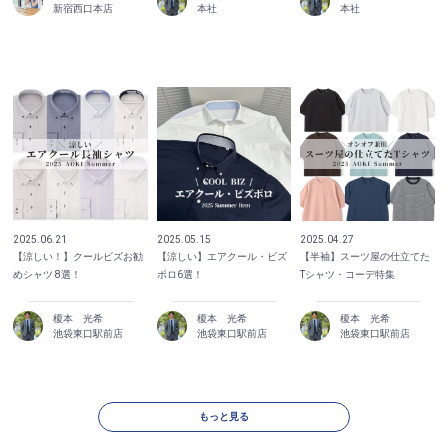
新宿西口本店
本社
本社
2025.06.21
2025.05.15
2025.04.27
【涼しい！】クールビズお勧
【涼しい】エアクール・ビズ
【半袖】スーツ屋の仕立てた
めシャツ 8選！
ポロ6選！
Tシャツ・コーデ特集
榎本 光希
榎本 光希
榎本 光希
池袋東口駅前店
池袋東口駅前店
池袋東口駅前店
もっと見る