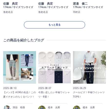
佐藤 典宏
佐藤 典宏
渡邉 健二
174cm / サイズ ワンサイズ
174cm / サイズ ワンサイズ
179cm / サイズ ワンサイズ
海老名店
海老名店
羽村店
もっと見る
この商品を紹介したブログ
2025.08.10
2025.08.07
2025.06.29
【メンズ】AOKIの名品！この
今買い足したい半袖ワイシャ
クールビズ！半袖ワイシャツ
夏イチオシのらくＱパンツ！
ツ・8選！
TOP6！
関谷 晴香
榎本 光希
榎本 光希