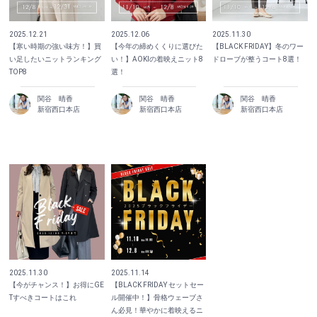
2025.12.21
2025.12.06
2025.11.30
【寒い時期の強い味方！】買
【今年の締めくくりに選びた
【BLACK FRIDAY】冬のワー
い足したいニットランキング
い！】AOKIの着映えニット8
ドローブが整うコート8選！
TOP8
選！
関谷 晴香
関谷 晴香
関谷 晴香
新宿西口本店
新宿西口本店
新宿西口本店
2025.11.30
2025.11.14
【今がチャンス！】お得にGE
【BLACK FRIDAY セットセー
Tすべきコートはこれ
ル開催中！】骨格ウェーブさ
ん必見！華やかに着映えるニ