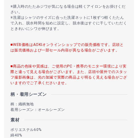
※購入時のたたみジワが気になる場合は軽くアイロンをお掛けくだ
さい。
※洗濯はシャツのサイズに合った洗濯ネットに1枚ずつ軽くたたん
で入れ、脱水時間を短めに設定し、脱水後はすぐに干していただく
ときれいにシワが伸びます。
■WEB価格はAOKIオンラインショップでの販売価格です。店頭と
は販売価格および一部セール内容が異なる場合がございます。
■商品の色味や質感は、ご使用のPC・携帯のモニター環境により実
際と違って見える場合がございます。また、店頭や屋外でのスタッ
フ撮影画像は、光の加減で実際の商品より明るく見える場合がござ
いますのでご了承くださいませ。
柄・着用シーズン
柄：織柄無地
着用シーズン：オールシーズン
素材
ポリエステル60%
綿40%