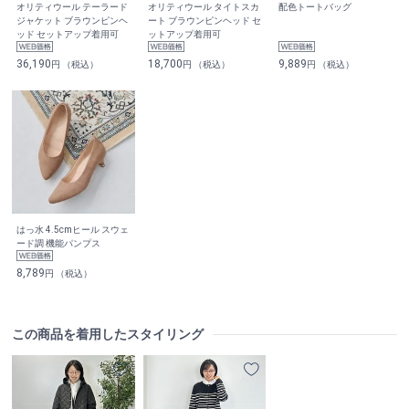
オリティウール テーラード
オリティウール タイトスカ
配色トートバッグ
ジャケット ブラウンピンヘ
ート ブラウンピンヘッド セ
ッド セットアップ着用可
ットアップ着用可
36,190
18,700
9,889
円 （税込）
円 （税込）
円 （税込）
はっ水 4.5cmヒール スウェ
ード調 機能パンプス
8,789
円 （税込）
この商品を着用したスタイリング