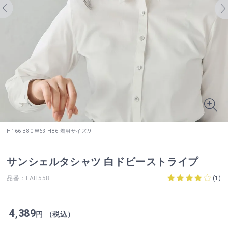
H166 B80 W63 H86 着用サイズ:9
サンシェルタシャツ 白ドビーストライプ
品番：LAH558
(
1
)
4,389
円 （税込）