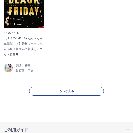
2025.11.14
【BLACK FRIDAY セットセー
ル開催中！】骨格ウェーブさ
ん必見！華やかに着映えるニ
ット特集🖤
関谷 晴香
新宿西口本店
もっと見る
ご利用ガイド