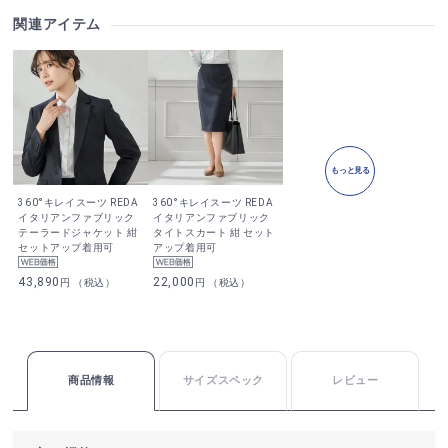
関連アイテム
もっと見る
360°キレイスーツ REDA
360°キレイスーツ REDA
イタリアンファブリック
イタリアンファブリック
テーラードジャケット 紺
タイトスカート 紺 セット
セットアップ着用可
アップ着用可
43,890
22,000
円 （税込）
円 （税込）
商品情報
サイズスペック
レビュー