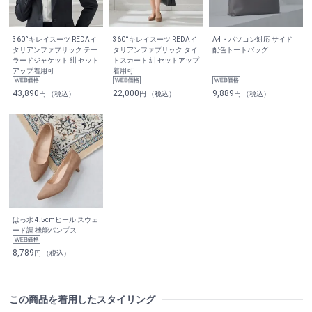
360°キレイスーツ REDAイ
360°キレイスーツ REDAイ
A4・パソコン対応 サイド
タリアンファブリック テー
タリアンファブリック タイ
配色トートバッグ
ラードジャケット 紺 セット
トスカート 紺 セットアップ
アップ着用可
着用可
43,890
22,000
9,889
円 （税込）
円 （税込）
円 （税込）
はっ水 4.5cmヒール スウェ
ード調 機能パンプス
8,789
円 （税込）
この商品を着用したスタイリング