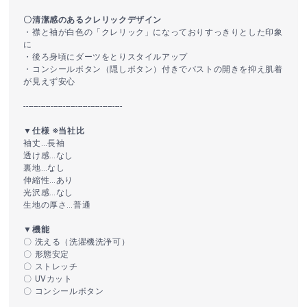
〇清潔感のあるクレリックデザイン
・襟と袖が白色の「クレリック」になっておりすっきりとした印象
に
・後ろ身頃にダーツをとりスタイルアップ
・コンシールボタン（隠しボタン）付きでバストの開きを抑え肌着
が見えず安心
----------------------------------------
▼仕様 ※当社比
袖丈…長袖
透け感…なし
裏地…なし
伸縮性…あり
光沢感…なし
生地の厚さ…普通
▼機能
〇 洗える（洗濯機洗浄可）
〇 形態安定
〇 ストレッチ
〇 UVカット
〇 コンシールボタン