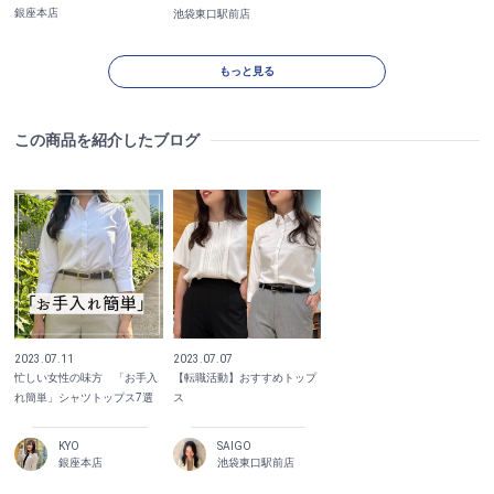
銀座本店
池袋東口駅前店
もっと見る
この商品を紹介したブログ
2023.07.11
2023.07.07
忙しい女性の味方 「お手入
【転職活動】おすすめトップ
れ簡単」シャツトップス7選
ス
KYO
SAIGO
銀座本店
池袋東口駅前店