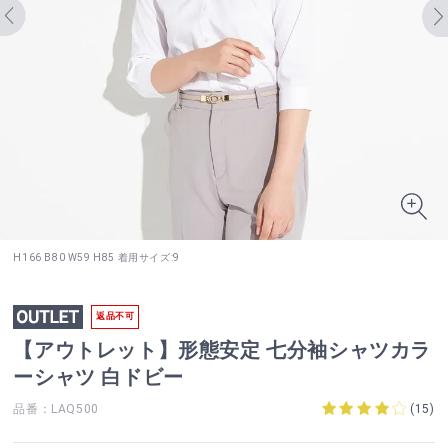
H166 B80 W59 H85 着用サイズ:9
返品不可
【アウトレット】形態安定 七分袖シャツカラ
ーシャツ 白ドビー
品番：LAQ500
(
15
)