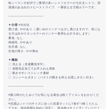
毎シーズン大好評でご要望の多いシャツカラーの七分丈シャツ。清
潔感のある白のドビーストライプ、一番使える万能カラーです。
----------------------------------------
▼仕様
※当社比
透け感…ややあり（ 濃いめのインナーは少し透けますので、気にな
る方は白やスキンカラーのインナー着用をおすすめします）
裏地…なし
伸縮性…ややあり
光沢感…なし
生地の厚さ…やや薄め
▼機能
〇 洗える（洗濯機洗浄可）
〇 形態安定加工でお手入れも簡単
〇 動きやすいストレッチ素材
〇 コンシールボタン（バストの開きを抑える隠しボタン付き）
----------------------------------------
※購入時のたたみジワが気になる場合は軽くアイロンをおかけくだ
さい。
※洗濯はシャツのサイズに合った洗濯ネットに1枚ずつ軽くたたん
で入れ、脱水時間を短めに設定し、脱水後はすぐに干していただく