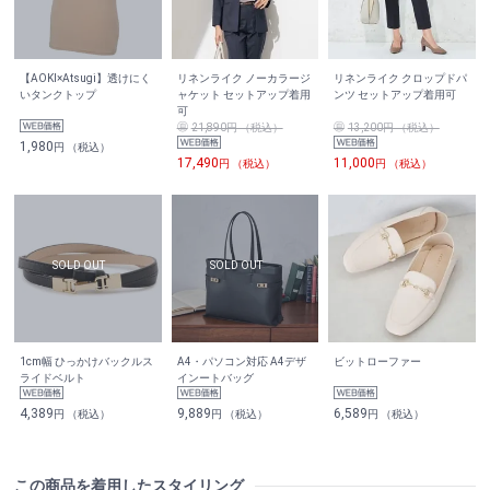
【AOKI×Atsugi】透けにく
リネンライク ノーカラージ
リネンライク クロップドパ
いタンクトップ
ャケット セットアップ着用
ンツ セットアップ着用可
可
21,890円 （税込）
13,200円 （税込）
1,980
円 （税込）
17,490
11,000
円 （税込）
円 （税込）
1cm幅 ひっかけバックルス
A4・パソコン対応 A4デザ
ビットローファー
ライドベルト
インートバッグ
4,389
9,889
6,589
円 （税込）
円 （税込）
円 （税込）
この商品を着用したスタイリング