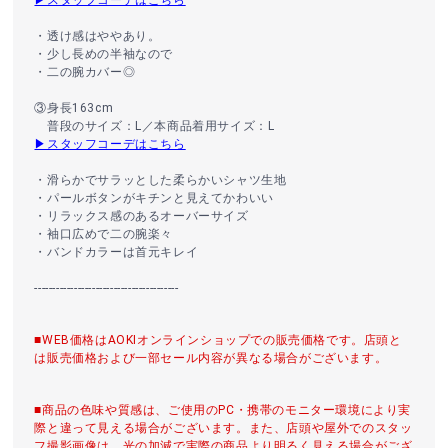
▶スタッフコーデはこちら
・透け感はややあり。
・少し長めの半袖なので
・二の腕カバー◎
③身長163cm
普段のサイズ：L／本商品着用サイズ：L
▶スタッフコーデはこちら
・滑らかでサラッとした柔らかいシャツ生地
・パールボタンがキチンと見えてかわいい
・リラックス感のあるオーバーサイズ
・袖口広めで二の腕楽々
・バンドカラーは首元キレイ
----------------------------------------
■WEB価格はAOKIオンラインショップでの販売価格です。店頭と
は販売価格および一部セール内容が異なる場合がございます。
■商品の色味や質感は、ご使用のPC・携帯のモニター環境により実
際と違って見える場合がございます。また、店頭や屋外でのスタッ
フ撮影画像は、光の加減で実際の商品より明るく見える場合がござ