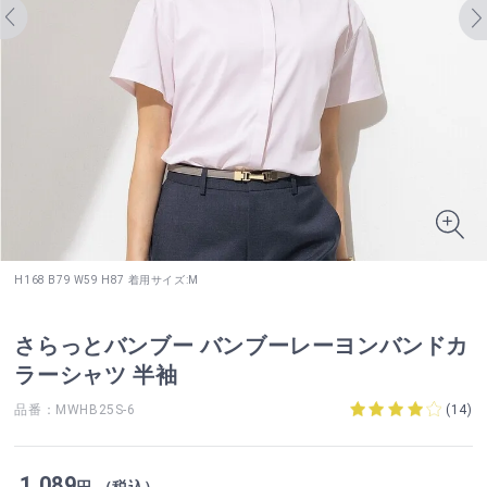
H168 B79 W59 H87 着用サイズ:M
さらっとバンブー バンブーレーヨンバンドカ
ラーシャツ 半袖
品番：MWHB25S-6
(
14
)
1,089
円 （税込）