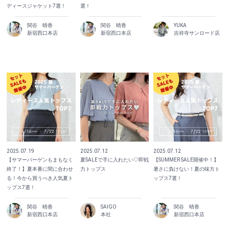
ディースジャケット7選！
選！
関谷 晴香
関谷 晴香
YUKA
新宿西口本店
新宿西口本店
吉祥寺サンロード店
2025.07.19
2025.07.12
2025.07.12
【サマーバーゲンもまもなく
夏SALEで手に入れたい♡即戦
【SUMMER SALE開催中！】
終了！】夏本番に間に合わせ
力トップス
暑さに負けない！夏の味方ト
る！今から買うべき人気夏ト
ップス7選！
ップス7選！
関谷 晴香
SAIGO
関谷 晴香
新宿西口本店
本社
新宿西口本店