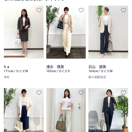
h.a
清水 瑛美
石山 朋美
171cm / サイズ M
153cm / サイズ S
164cm / サイズ M
本社
新小岩駅前店