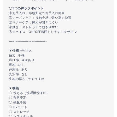
〇5つの神ラクポイント
①お手入れ：形態安定でお手入れ簡単
②シーズンケア：接触冷感で暑い夏も快適
③マナーケア：胸元が開きにくい
④動き：ストレッチで動きやすい
⑤チョイス：ON/OFF着回ししやすいデザイン
----------------------------------------
▼仕様
※当社比
袖丈…半袖
透け感…ややあり
裏地…なし
伸縮性…あり
光沢感…なし
生地の厚さ…ややうすめ
▼機能
〇 洗える（洗濯機洗浄可）
〇 形態安定
〇 接触冷感
〇 UVカット
〇 ストレッチ
〇 ソフトタッチ