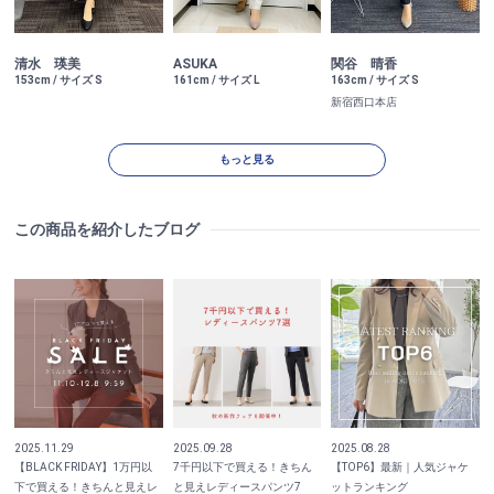
清水 瑛美
ASUKA
関谷 晴香
153cm / サイズ S
161cm / サイズ L
163cm / サイズ S
新宿西口本店
もっと見る
この商品を紹介したブログ
2025.11.29
2025.09.28
2025.08.28
【BLACK FRIDAY】1万円以
7千円以下で買える！きちん
【TOP6】最新｜人気ジャケ
下で買える！きちんと見えレ
と見えレディースパンツ7
ットランキング