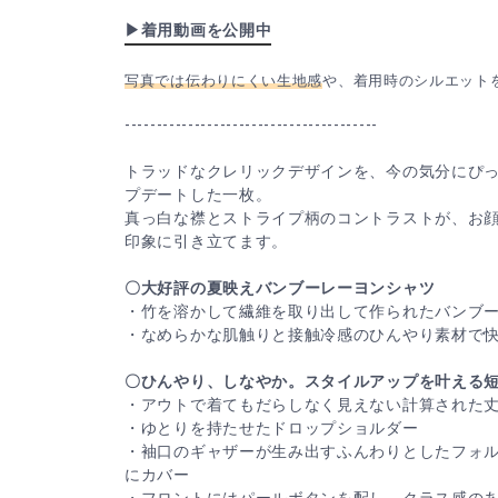
▶着用動画を公開中
写真では伝わりにくい生地感
や、着用時のシルエット
----------------------------------------
トラッドなクレリックデザインを、今の気分にぴ
プデートした一枚。
真っ白な襟とストライプ柄のコントラストが、お
印象に引き立てます。
〇大好評の夏映えバンブーレーヨンシャツ
・竹を溶かして繊維を取り出して作られたバンブ
・なめらかな肌触りと接触冷感のひんやり素材で
〇ひんやり、しなやか。スタイルアップを叶える
・アウトで着てもだらしなく見えない計算された
・ゆとりを持たせたドロップショルダー
・袖口のギャザーが生み出すふんわりとしたフォ
にカバー