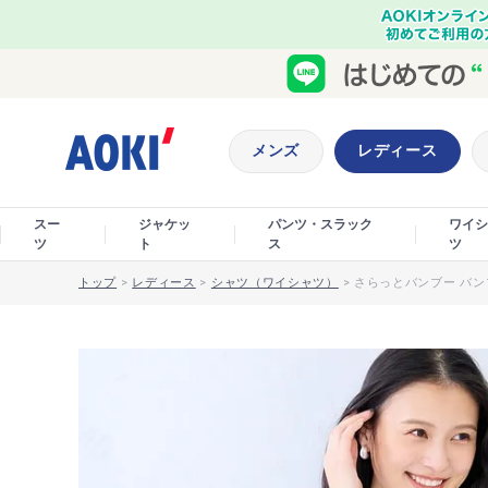
メンズ
レディース
スー
ジャケッ
パンツ・スラック
ワイシ
ツ
ト
ス
ツ
トップ
>
レディース
>
シャツ（ワイシャツ）
>
さらっとバンブー バン