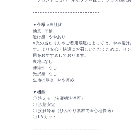
・フロントにはパールボタンを配し、クラス感の
----------------------------------------
▼仕様
※当社比
袖丈…半袖
透け感…ややあり
※光の当たり方やご着用環境によっては、やや透け
す。より安心・快適にお召しいただくために、イ
用をおすすめしております。
裏地…なし
伸縮性…なし
光沢感…なし
生地の厚さ…やや薄め
▼機能
〇 洗える（洗濯機洗浄可）
〇 形態安定
〇 接触冷感（ひんやり素材で着心地快適）
〇 UVカット
----------------------------------------