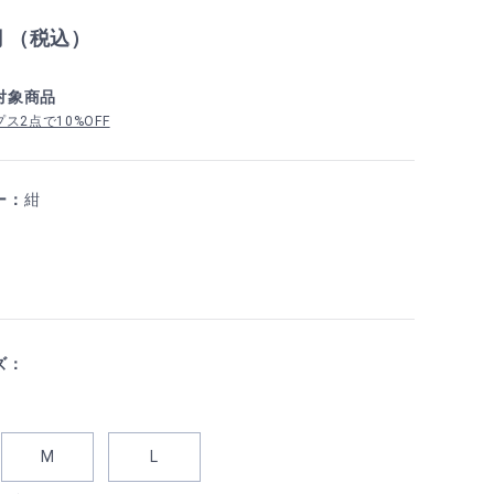
円 （税込）
対象商品
ス2点で10%OFF
ー：
紺
ズ：
M
L