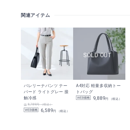
関連アイテム
バレリーナパンツ テー
A4対応 軽量多収納トー
パード ライトグレー 接
トバッグ
触冷感
9,889
円 （税込）
8,789円 （税込）
6,589
円 （税込）