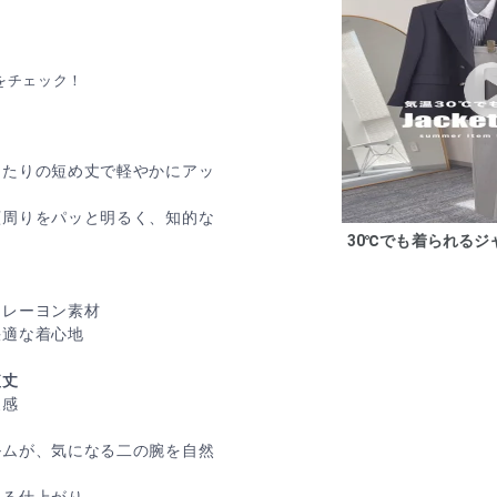
をチェック！
ったりの短め丈で軽やかにアッ
顔周りをパッと明るく、知的な
30℃でも着られるジ
ーレーヨン素材
快適な着心地
短丈
丈感
ルムが、気になる二の腕を自然