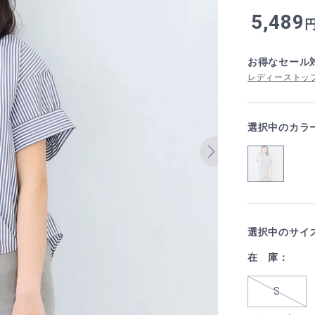
5,489
お得なセール
レディーストップ
選択中のカラ
選択中のサイ
在 庫：
S