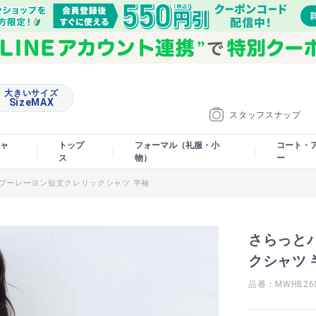
大きいサイズ
SizeMAX
スタッフスナップ
ャ
トップ
フォーマル（礼服・小
コート・
ス
物）
ー
ブーレーヨン短丈クレリックシャツ 半袖
さらっと
クシャツ 
品番：MWHB26S