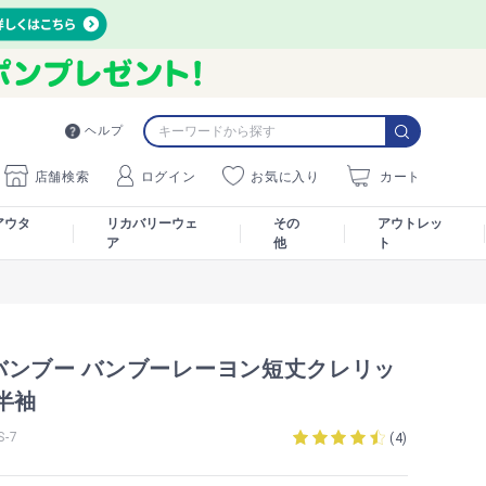
ヘルプ
店舗検索
ログイン
お気に入り
カート
アウタ
リカバリーウェ
その
アウトレッ
ア
他
ト
バンブー バンブーレーヨン短丈クレリッ
半袖
-7
(
4
)