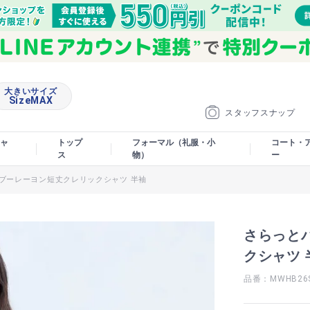
大きいサイズ
SizeMAX
スタッフスナップ
ャ
トップ
フォーマル（礼服・小
コート・
ス
物）
ー
ブーレーヨン短丈クレリックシャツ 半袖
さらっと
クシャツ 
品番：MWHB26S