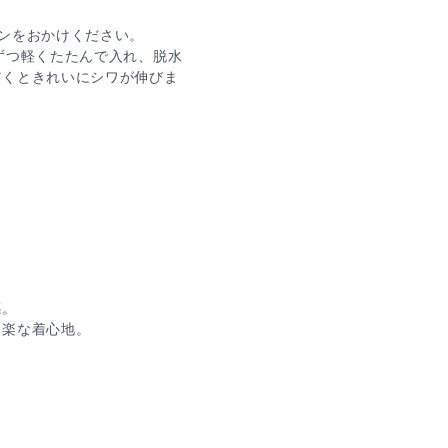
ンをおかけください。
ずつ軽くたたんで入れ、脱水
だくときれいにシワが伸びま
感。
く楽な着心地。