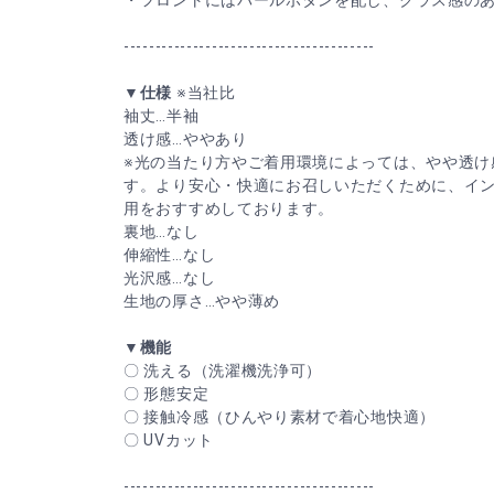
・フロントにはパールボタンを配し、クラス感の
----------------------------------------
▼仕様
※当社比
袖丈…半袖
透け感…ややあり
※光の当たり方やご着用環境によっては、やや透け
す。より安心・快適にお召しいただくために、イ
用をおすすめしております。
裏地…なし
伸縮性…なし
光沢感…なし
生地の厚さ…やや薄め
▼機能
〇 洗える（洗濯機洗浄可）
〇 形態安定
〇 接触冷感（ひんやり素材で着心地快適）
〇 UVカット
----------------------------------------