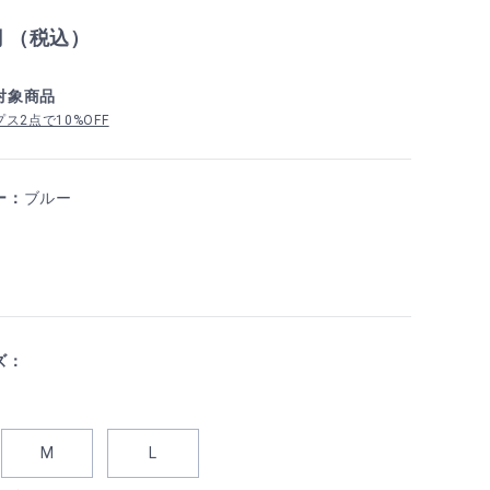
円 （税込）
対象商品
ス2点で10%OFF
ー：
ブルー
ズ：
M
L