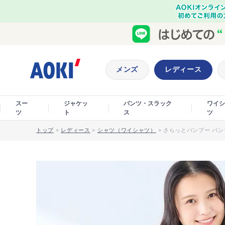
メンズ
レディース
スー
ジャケッ
パンツ・スラック
ワイシ
ツ
ト
ス
ツ
トップ
>
レディース
>
シャツ（ワイシャツ）
>
さらっとバンブー バン