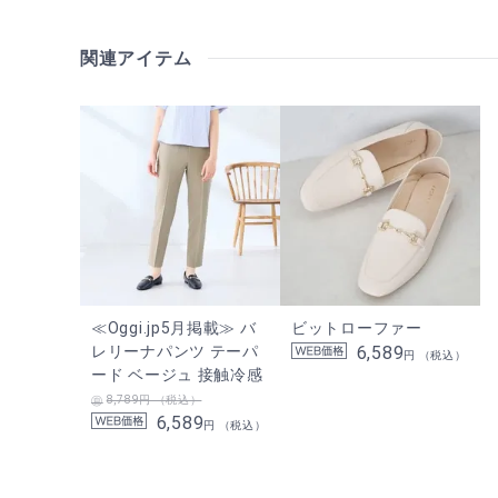
関連アイテム
≪Oggi.jp5月掲載≫ バ
ビットローファー
レリーナパンツ テーパ
6,589
円 （税込）
ード ベージュ 接触冷感
8,789円 （税込）
6,589
円 （税込）