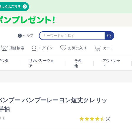
ヘルプ
店舗検索
ログイン
お気に入り
カート
アウタ
リカバリーウェ
その
アウトレッ
ア
他
ト
バンブー バンブーレーヨン短丈クレリッ
半袖
-8
(
4
)