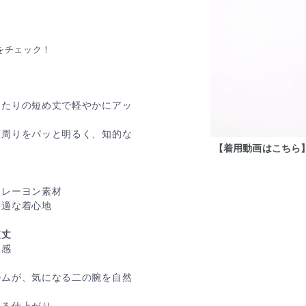
をチェック！
ったりの短め丈で軽やかにアッ
顔周りをパッと明るく、知的な
【着用動画はこちら】
ーレーヨン素材
快適な着心地
短丈
丈感
ルムが、気になる二の腕を自然