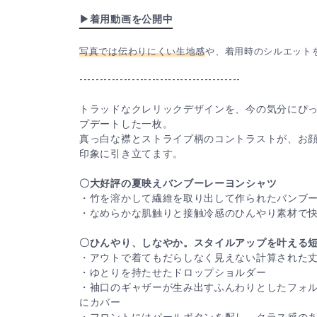
▶着用動画を公開中
写真では伝わりにくい生地感
や、着用時のシルエット
----------------------------------------
トラッドなクレリックデザインを、今の気分にぴ
プデートした一枚。
真っ白な襟とストライプ柄のコントラストが、お
印象に引き立てます。
〇大好評の夏映えバンブーレーヨンシャツ
・竹を溶かして繊維を取り出して作られたバンブ
・なめらかな肌触りと接触冷感のひんやり素材で
〇ひんやり、しなやか。スタイルアップを叶える
・アウトで着てもだらしなく見えない計算された
・ゆとりを持たせたドロップショルダー
・袖口のギャザーが生み出すふんわりとしたフォ
にカバー