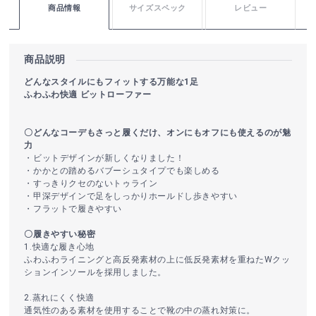
商品情報
サイズスペック
レビュー
商品説明
どんなスタイルにもフィットする万能な1足
ふわふわ快適 ビットローファー
〇どんなコーデもさっと履くだけ、オンにもオフにも使えるのが魅
力
・ビットデザインが新しくなりました！
・かかとの踏めるバブーシュタイプでも楽しめる
・すっきりクセのないトゥライン
・甲深デザインで足をしっかりホールドし歩きやすい
・フラットで履きやすい
〇履きやすい秘密
1.快適な履き心地
ふわふわライニングと高反発素材の上に低反発素材を重ねたWクッ
ションインソールを採用しました。
2.蒸れにくく快適
通気性のある素材を使用することで靴の中の蒸れ対策に。