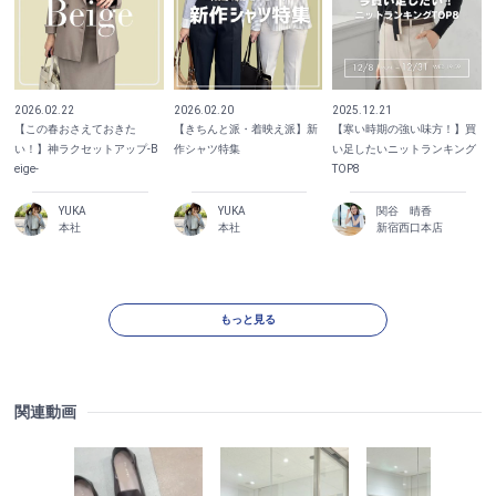
2026.02.22
2026.02.20
2025.12.21
【この春おさえておきた
【きちんと派・着映え派】新
【寒い時期の強い味方！】買
い！】神ラクセットアップ-B
作シャツ特集
い足したいニットランキング
eige-
TOP8
YUKA
YUKA
関谷 晴香
本社
本社
新宿西口本店
もっと見る
関連動画