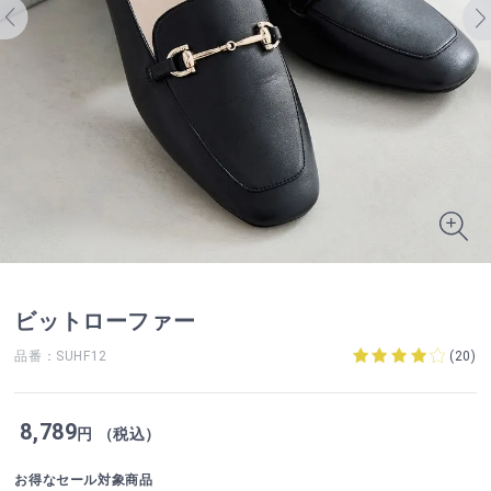
ビットローファー
品番：SUHF12
(
20
)
8,789
円 （税込）
お得なセール対象商品