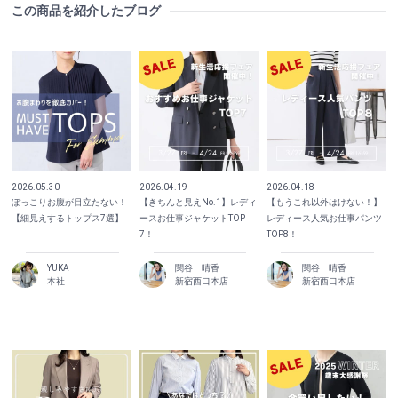
この商品を紹介したブログ
2026.05.30
2026.04.19
2026.04.18
ぽっこりお腹が目立たない！
【きちんと見えNo.1】レディ
【もうこれ以外はけない！】
【細見えするトップス7選】
ースお仕事ジャケットTOP
レディース人気お仕事パンツ
7！
TOP8！
YUKA
関谷 晴香
関谷 晴香
本社
新宿西口本店
新宿西口本店