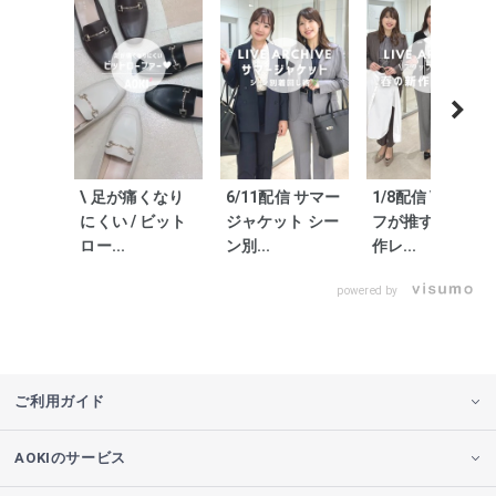
\ 足が痛くなり
6/11配信 サマー
1/8配信 \スタッ
にくい / ビット
ジャケット シー
フが推す/春の新
ロー...
ン別...
作レ...
powered by
ご利用ガイド
AOKIのサービス