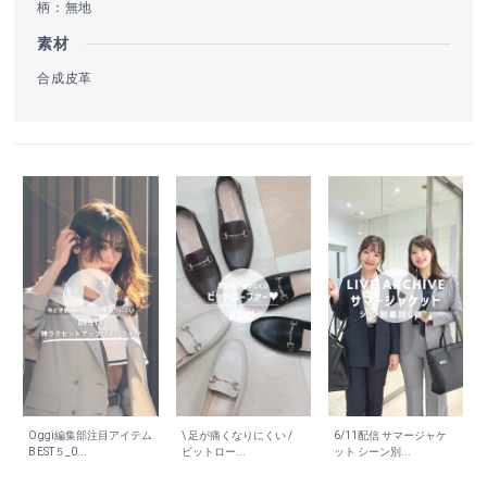
柄：無地
素材
合成皮革
Oggi編集部注目アイテム
\ 足が痛くなりにくい /
6/11配信 サマージャケ
BEST５_0...
ビットロー...
ット シーン別...