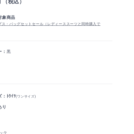
円 （税込）
対象商品
プス・バッグセットセール（レディーススーツと同時購入で
ー：
黒
：ﾄｳｲﾂ
(ワンサイズ)
あり
ック