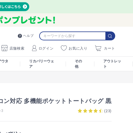
ヘルプ
店舗検索
ログイン
お気に入り
カート
アウタ
リカバリーウェ
その
アウトレッ
ア
他
ト
コン対応 多機能ポケットトートバッグ 黒
-3
(
23
)