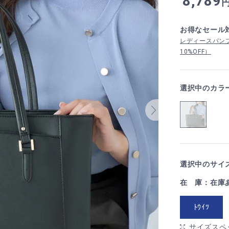
8,789
お得なセール
レディースパン
10%OFF）
選択中のカラ
選択中のサイズ
在 庫：在庫
ﾄｳｲﾂ
サイズスペ