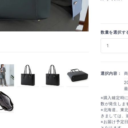
数量を選択す
選択内容：
2
※購入確定時
数が発生しま
※北海道、東
きましては、
※お届け予定
となります。