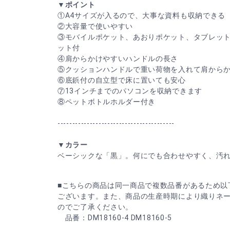
▼ポイント
①A4サイズが入るので、大事な資料も収納できる
②大容量で使いやすい
③モバイルポケット、あおりポケット、タブレッ
ット付
④肩からかけやすいハンドルの長さ
⑤クッションハンドルで重い荷物を入れて肩から
⑥底鋲付の自立型で床に置いても安心
⑦13インチまでのパソコンを収納できます
⑧ペットボトルホルダー付き
----------------------------------------
▼カラー
ベーシックな「黒」。何にでも合わせやすく、汚
■こちらの商品は同一商品で複数品番があるため以
ございます。また、商品の生産時期により織りネ
のでご了承ください。
品番：DM18160-4 DM18160-5