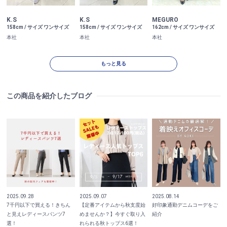
K.S
K.S
MEGURO
158cm / サイズ ワンサイズ
158cm / サイズ ワンサイズ
162cm / サイズ ワンサイズ
本社
本社
本社
もっと見る
この商品を紹介したブログ
2025.09.28
2025.09.07
2025.08.14
7千円以下で買える！きちん
【定番アイテムから秋支度始
好印象通勤デニムコーデをご
と見えレディースパンツ7
めませんか？】今すぐ取り入
紹介
選！
れられる秋トップス6選！