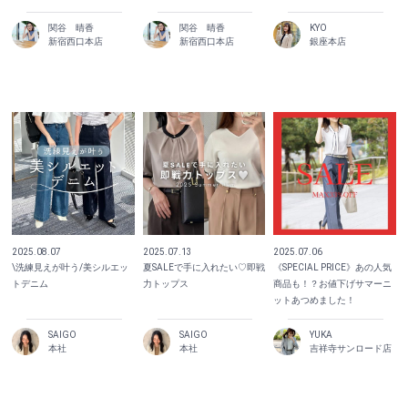
関谷 晴香
関谷 晴香
KYO
新宿西口本店
新宿西口本店
銀座本店
2025.08.07
2025.07.13
2025.07.06
\洗練見えが叶う/美シルエッ
夏SALEで手に入れたい♡即戦
《SPECIAL PRICE》あの人気
トデニム
力トップス
商品も！？お値下げサマーニ
ットあつめました！
SAIGO
SAIGO
YUKA
本社
本社
吉祥寺サンロード店