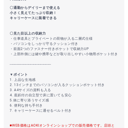
〇通勤からデイリーまで使える
小さく見えてたっぷり収納！
キャリーケースに装着できる
〇見た目以上の収納力
・仕事道具とプライベートの荷物が入る二層式仕様
・パソコンをしっかり守るクッション付き
・前面2つのファスナー付きポケットで収納力UP
・上部外側には鍵や携帯などが取り出しやすい小物用ポケット付き
----------------------------------------
▼ポイント
1. 上品な生地感
2. 13インチまでのパソコンが入るクッションポケット付き
3. A4サイズの資料も入る
4. 底鋲付の自立型で床に置いても安心
5.体に寄り添うサイズ感
6. 便利な持ち手付き
7. キャリーケースに通せるベルト付き
■WEB価格はAOKIオンラインショップでの販売価格です。店頭と