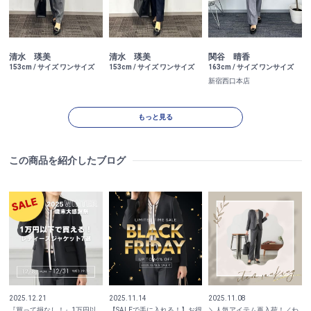
清水 瑛美
清水 瑛美
関谷 晴香
153cm / サイズ ワンサイズ
153cm / サイズ ワンサイズ
163cm / サイズ ワンサイズ
新宿西口本店
もっと見る
この商品を紹介したブログ
2025.12.21
2025.11.14
2025.11.08
『買って損なし！』1万円以
【SALEで手に入れる！】お得
＼人気アイテム再入荷！／わ