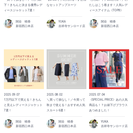
下！きちんと決まる優秀レデ
なセットアップスーツ
たしはこう着ます！人気レデ
ィースジャケット7選！
ィースアイテム《TOP8》
関谷 晴香
YUKA
関谷 晴香
新宿西口本店
吉祥寺サンロード店
新宿西口本店
2025.09.07
2025.08.02
2025.07.04
1万円以下で買える！きちん
＼買って損なし！／今買って
《SPECIAL PRICE》あの人気
と見えレディースジャケット
秋まで使える！おすすめ人気
商品も！？お値下げブラウス
7選！
スカート6選！
あつめました！
関谷 晴香
関谷 晴香
YUKA
新宿西口本店
新宿西口本店
吉祥寺サンロード店