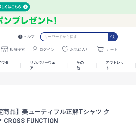
ヘルプ
店舗検索
ログイン
お気に入り
カート
アウタ
リカバリーウェ
その
アウトレッ
ア
他
ト
定商品】美ューティフル正解Tシャツ ク
CROSS FUNCTION