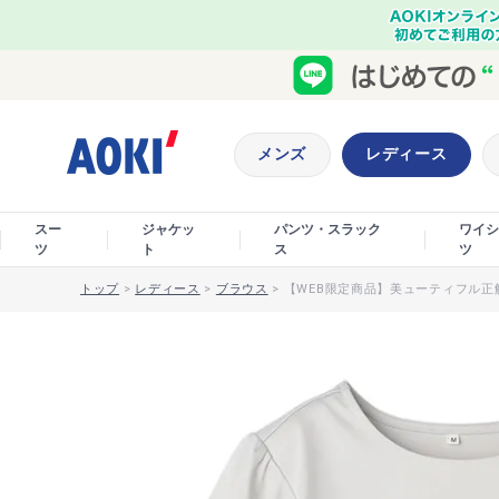
メンズ
レディース
スー
ジャケッ
パンツ・スラック
ワイシ
ツ
ト
ス
ツ
トップ
>
レディース
>
ブラウス
>
【WEB限定商品】美ューティフル正解T