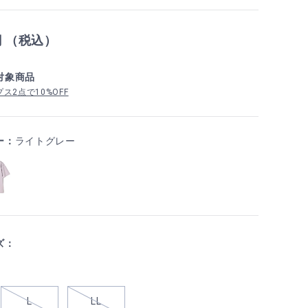
円 （税込）
対象商品
ス2点で10%OFF
ー：
ライトグレー
ズ：
L
LL