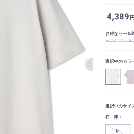
4,389
お得なセール
レディーストップ
選択中のカラ
選択中のサイ
在 庫：
M