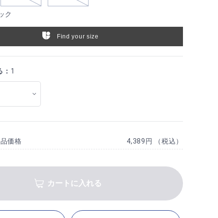
ック
Find your size
る：
1
商品価格
4,389円 （税込）
カートに入れる