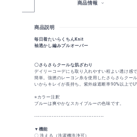
商品情報
商品説明
毎日着たいらくちんKnit
袖透かし編みプルオーバー
〇さらさらクールな肌ざわり
デイリーコーデにも取り入れやすい程よい透け感
簡単。強撚のレーヨン糸を使用したさらさらクー
いからキレイが長持ち。紫外線遮断率90%以上でU
※カラー注釈
ブルーは爽やかなスカイブルーの色味です。
----------------------------------------
▼機能
〇 洗える（洗濯機洗浄可）