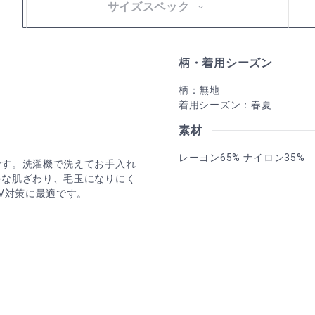
サイズスペック
柄・着用シーズン
柄：無地
着用シーズン：春夏
素材
レーヨン65% ナイロン35%
です。洗濯機で洗えてお手入れ
ルな肌ざわり、毛玉になりにく
V対策に最適です。