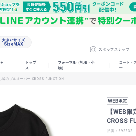
大きいサイズ
SizeMAX
スタッフスナップ
ャ
トップ
フォーマル（礼服・小
コート・
ス
物）
ー
みプルオーバー CROSS FUNCTION
【WEB
CROSS F
品番：692332