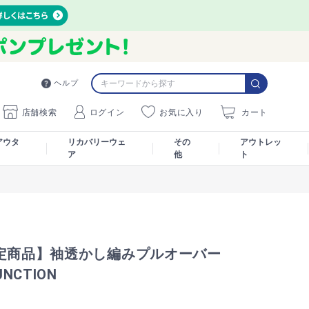
ヘルプ
店舗検索
ログイン
お気に入り
カート
アウタ
リカバリーウェ
その
アウトレッ
ア
他
ト
限定商品】袖透かし編みプルオーバー
UNCTION