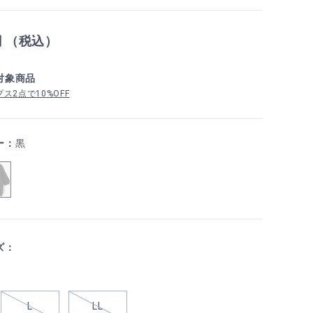
円 （税込）
対象商品
ス2点で10%OFF
ー：
黒
ズ：
L
LL