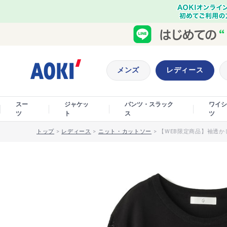
メンズ
レディース
スー
ジャケッ
パンツ・スラック
ワイシ
ツ
ト
ス
ツ
トップ
>
レディース
>
ニット・カットソー
>
【WEB限定商品】袖透かし編