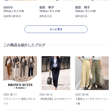
SAIGO
岩田 明子
岩田 明子
159cm / サイズ M
154cm / サイズ M
154cm / サイズ M
池袋東口駅前店
浦和花月店
浦和花月店
もっと見る
この商品を紹介したブログ
2023.08.11
2023.06.13
2023.06.06
ブラウンスーツ 着回し8スタ
【転職活動】おすすめスーツ
【夏映えコーデ】カラーパン
イル
ツ編