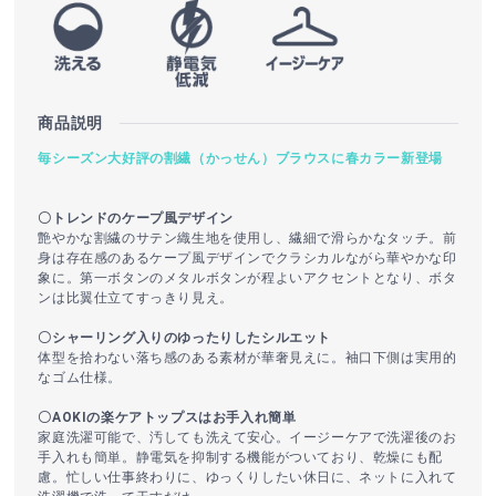
商品説明
毎シーズン大好評の割繊（かっせん）ブラウスに春カラー新登場
〇トレンドのケープ風デザイン
艶やかな割繊のサテン織生地を使用し、繊細で滑らかなタッチ。前
身は存在感のあるケープ風デザインでクラシカルながら華やかな印
象に。第一ボタンのメタルボタンが程よいアクセントとなり、ボタ
ンは比翼仕立てすっきり見え。
〇シャーリング入りのゆったりしたシルエット
体型を拾わない落ち感のある素材が華奢見えに。袖口下側は実用的
なゴム仕様。
〇AOKIの楽ケアトップスはお手入れ簡単
家庭洗濯可能で、汚しても洗えて安心。イージーケアで洗濯後のお
手入れも簡単。静電気を抑制する機能がついており、乾燥にも配
慮。忙しい仕事終わりに、ゆっくりしたい休日に、ネットに入れて