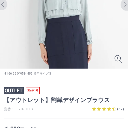
H166 B80 W59 H85 着用サイズ:S
返品不可
【アウトレット】割繊デザインブラウス
品番：LE23-101S
(
52
)